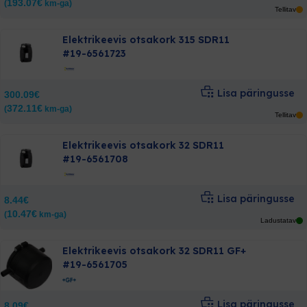
193.07
€
(
km-ga)
Tellitav
Elektrikeevis otsakork 315 SDR11
#19-6561723
Lisa päringusse
300.09
€
372.11
€
(
km-ga)
Tellitav
Elektrikeevis otsakork 32 SDR11
#19-6561708
Lisa päringusse
8.44
€
10.47
€
(
km-ga)
Ladustatav
Elektrikeevis otsakork 32 SDR11 GF+
#19-6561705
Lisa päringusse
8.09
€