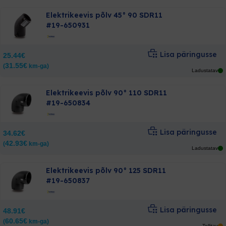
Elektrikeevis põlv 45° 90 SDR11
#19-650931
Lisa päringusse
25.44
€
31.55
€
(
km-ga)
Ladustatav
Elektrikeevis põlv 90° 110 SDR11
#19-650834
Lisa päringusse
34.62
€
42.93
€
(
km-ga)
Ladustatav
Elektrikeevis põlv 90° 125 SDR11
#19-650837
Lisa päringusse
48.91
€
60.65
€
(
km-ga)
Tellitav