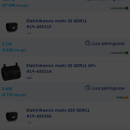
57.09
€
(
km-ga)
Ladustatav
Elektrikeevis muhv 25 SDR11
#19-650113
Lisa päringusse
3.73
€
4.63
€
(
km-ga)
Ladustatav
Elektrikeevis muhv 25 SDR11 GF+
#19-650114
Lisa päringusse
3.00
€
3.72
€
(
km-ga)
Tellitav
Elektrikeevis muhv 250 SDR11
#19-650156