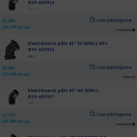
#19-650916
Lisa päringusse
12.29
€
15.24
€
(
km-ga)
Ladustatav
Elektrikeevis põlv 45° 32 SDR11 GF+
#19-650915
Lisa päringusse
10.98
€
13.62
€
(
km-ga)
Tellitav
Elektrikeevis põlv 45° 40 SDR11
#19-650917
Lisa päringusse
13.37
€
16.58
€
(
km-ga)
Ladustatav