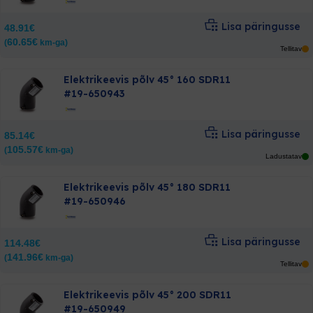
Lisa päringusse
48.91
€
60.65
€
(
km-ga)
Tellitav
Elektrikeevis põlv 45° 160 SDR11
#19-650943
Lisa päringusse
85.14
€
105.57
€
(
km-ga)
Ladustatav
Elektrikeevis põlv 45° 180 SDR11
#19-650946
Lisa päringusse
114.48
€
141.96
€
(
km-ga)
Tellitav
Elektrikeevis põlv 45° 200 SDR11
#19-650949