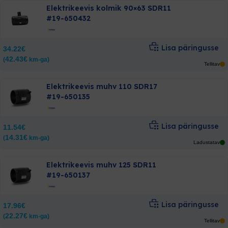
Elektrikeevis kolmik 90×63 SDR11
#19-650432
Lisa päringusse
34.22
€
42.43
€
(
km-ga)
Tellitav
Elektrikeevis muhv 110 SDR17
#19-650135
Lisa päringusse
11.54
€
14.31
€
(
km-ga)
Ladustatav
Elektrikeevis muhv 125 SDR11
#19-650137
Lisa päringusse
17.96
€
22.27
€
(
km-ga)
Tellitav