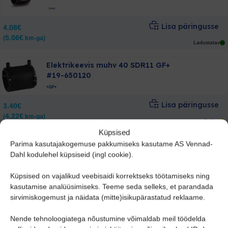
Lisa päringusse
4.08
€
5.06
€
(
km-ga)
Ladustatav
Elektrikeevis muhv 40 SDR11 GF+
#19-650120
Lisa päringusse
3.40
€
4.22
€
(
km-ga)
Tellitav
Küpsised
Elektrikeevis muhv 400 SDR17
Parima kasutajakogemuse pakkumiseks kasutame AS Vennad-
#19-650167
Dahl kodulehel küpsiseid (ingl cookie).
Küpsised on vajalikud veebisaidi korrektseks töötamiseks ning
Lisa päringusse
236.12
€
kasutamise analüüsimiseks. Teeme seda selleks, et parandada
292.79
€
(
km-ga)
sirvimiskogemust ja näidata (mitte)isikupärastatud reklaame.
Tellitav
Nende tehnoloogiatega nõustumine võimaldab meil töödelda
Elektrikeevis muhv 50 SDR11