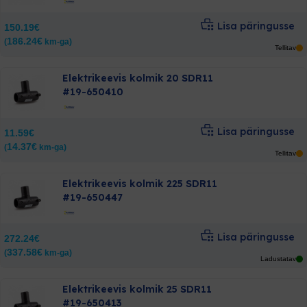
Lisa päringusse
150.19
€
186.24
€
(
km-ga)
Tellitav
Elektrikeevis kolmik 20 SDR11
#19-650410
Lisa päringusse
11.59
€
14.37
€
(
km-ga)
Tellitav
Elektrikeevis kolmik 225 SDR11
#19-650447
Lisa päringusse
272.24
€
337.58
€
(
km-ga)
Ladustatav
Elektrikeevis kolmik 25 SDR11
#19-650413