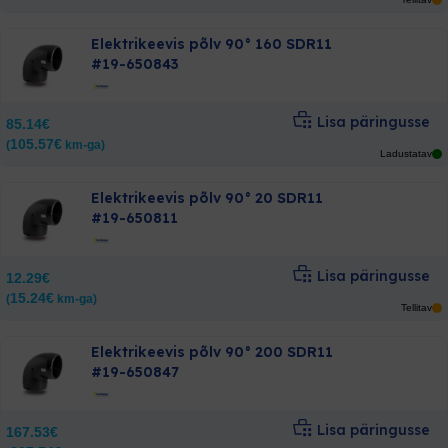
Elektrikeevis põlv 90° 160 SDR11
#19-650843
Lisa päringusse
85.14
€
105.57
€
(
km-ga)
Ladustatav
Elektrikeevis põlv 90° 20 SDR11
#19-650811
Lisa päringusse
12.29
€
15.24
€
(
km-ga)
Tellitav
Elektrikeevis põlv 90° 200 SDR11
#19-650847
Lisa päringusse
167.53
€