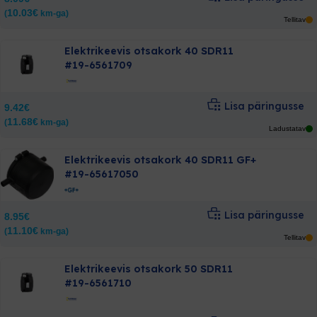
10.03
€
(
km-ga)
Tellitav
Elektrikeevis otsakork 40 SDR11
#19-6561709
Lisa päringusse
9.42
€
11.68
€
(
km-ga)
Ladustatav
Elektrikeevis otsakork 40 SDR11 GF+
#19-65617050
Lisa päringusse
8.95
€
11.10
€
(
km-ga)
Tellitav
Elektrikeevis otsakork 50 SDR11
#19-6561710