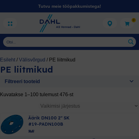
Tutvu meie tööpakkumistega!
0
Esileht
/
Välisvõrgud
/
PE liitmikud
PE liitmikud
Filtreeri tooteid
Saadavus
Kuvatakse 1–100 tulemust 476-st
vali saadavus
Äärik DN100 2″ SK
Kaubamärk
#19-PADN100B
vali kaubamärk