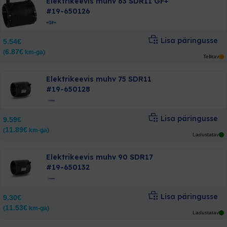
Elektrikeevis muhv 63 SDR11 GF+
#19-650126
Lisa päringusse
5.54
€
6.87
€
(
km-ga)
Tellitav
Elektrikeevis muhv 75 SDR11
#19-650128
Lisa päringusse
9.59
€
11.89
€
(
km-ga)
Ladustatav
Elektrikeevis muhv 90 SDR17
#19-650132
Lisa päringusse
9.30
€
11.53
€
(
km-ga)
Ladustatav