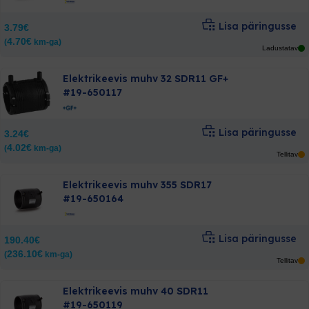
Lisa päringusse
3.79
€
4.70
€
(
km-ga)
Ladustatav
Elektrikeevis muhv 32 SDR11 GF+
#19-650117
Lisa päringusse
3.24
€
4.02
€
(
km-ga)
Tellitav
Elektrikeevis muhv 355 SDR17
#19-650164
Lisa päringusse
190.40
€
236.10
€
(
km-ga)
Tellitav
Elektrikeevis muhv 40 SDR11
#19-650119