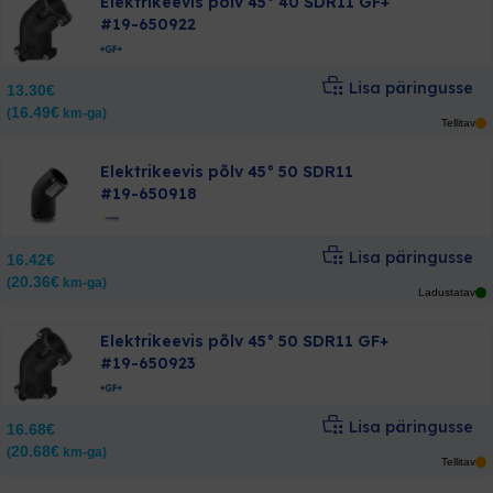
Elektrikeevis põlv 45° 40 SDR11 GF+
#19-650922
Lisa päringusse
13.30
€
16.49
€
(
km-ga)
Tellitav
Elektrikeevis põlv 45° 50 SDR11
#19-650918
Lisa päringusse
16.42
€
20.36
€
(
km-ga)
Ladustatav
Elektrikeevis põlv 45° 50 SDR11 GF+
#19-650923
Lisa päringusse
16.68
€
20.68
€
(
km-ga)
Tellitav