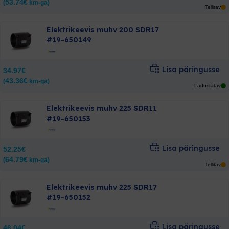
53.74
€
(
km-ga)
Tellitav
Elektrikeevis muhv 200 SDR17
#19-650149
Lisa päringusse
34.97
€
43.36
€
(
km-ga)
Ladustatav
Elektrikeevis muhv 225 SDR11
#19-650153
Lisa päringusse
52.25
€
64.79
€
(
km-ga)
Tellitav
Elektrikeevis muhv 225 SDR17
#19-650152
Lisa päringusse
46.04
€