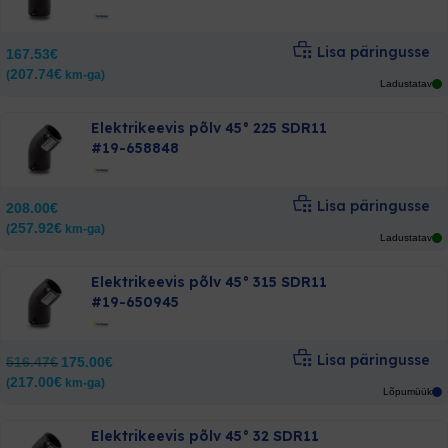
Lisa päringusse
167.53
€
207.74
€
(
km-ga)
Ladustatav
Elektrikeevis põlv 45° 225 SDR11
#19-658848
Lisa päringusse
208.00
€
257.92
€
(
km-ga)
Ladustatav
Elektrikeevis põlv 45° 315 SDR11
#19-650945
Lisa päringusse
Algne
Current
516.47
€
175.00
€
hind
price
217.00
€
(
km-ga)
oli:
is:
Lõpumüük
516.47€.
175.00€.
Elektrikeevis põlv 45° 32 SDR11