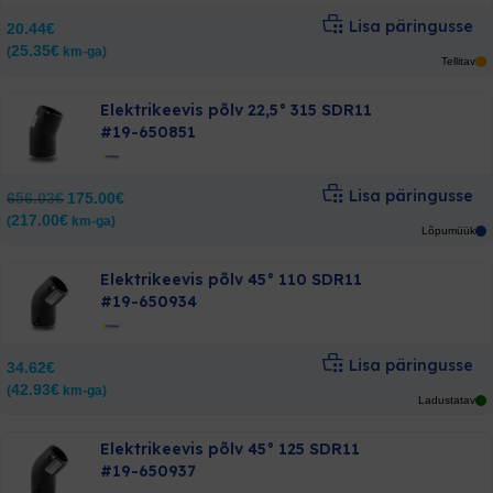
Lisa päringusse
20.44
€
25.35
€
(
km-ga)
Tellitav
Elektrikeevis põlv 22,5° 315 SDR11
#19-650851
Lisa päringusse
Algne
Current
656.03
€
175.00
€
hind
price
217.00
€
(
km-ga)
oli:
is:
Lõpumüük
656.03€.
175.00€.
Elektrikeevis põlv 45° 110 SDR11
#19-650934
Lisa päringusse
34.62
€
42.93
€
(
km-ga)
Ladustatav
Elektrikeevis põlv 45° 125 SDR11
#19-650937