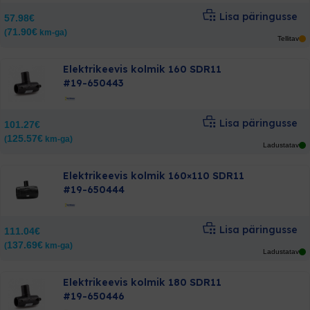
PE surveliitmikud
Lisa päringusse
57.98
€
PE torud
71.90
€
(
km-ga)
Tellitav
Väliskanalisatsioon
Ventilatsioon
Elektrikeevis kolmik 160 SDR11
#19-650443
Lisa päringusse
101.27
€
125.57
€
(
km-ga)
Ladustatav
Elektrikeevis kolmik 160×110 SDR11
#19-650444
Lisa päringusse
111.04
€
137.69
€
(
km-ga)
Ladustatav
Elektrikeevis kolmik 180 SDR11
#19-650446