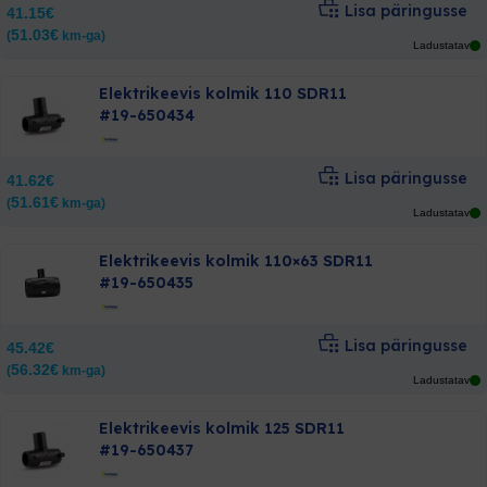
Lisa päringusse
41.15
€
Materjal
Rohkem filtreid
51.03
€
(
km-ga)
Ladustatav
vali materjal
Tootekategooriad
Elektrikeevis kolmik 110 SDR11
#19-650434
Küttesüsteemid
Lisa päringusse
Sanitaartehnika
41.62
€
51.61
€
Sisevõrgud
(
km-ga)
Ladustatav
Töövahendid
Välisvõrgud
Elektrikeevis kolmik 110×63 SDR11
Drenaaž
#19-650435
Kaablikaitse torud
Kaevud ja kaaned
Lisa päringusse
45.42
€
Kiilsiibrid, spindlid ja muud ventiilid
56.32
€
(
km-ga)
PE liitmikud
Ladustatav
Äärikuga liitmikud
Elektrikeevis kolmik 125 SDR11
Abimaterjalid
#19-650437
Elektrikeevisliitmikud
PE liitmikud