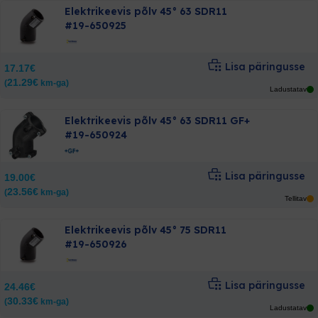
Elektrikeevis põlv 45° 63 SDR11
#19-650925
Lisa päringusse
17.17
€
21.29
€
(
km-ga)
Ladustatav
Elektrikeevis põlv 45° 63 SDR11 GF+
#19-650924
Lisa päringusse
19.00
€
23.56
€
(
km-ga)
Tellitav
Elektrikeevis põlv 45° 75 SDR11
#19-650926
Lisa päringusse
24.46
€
30.33
€
(
km-ga)
Ladustatav