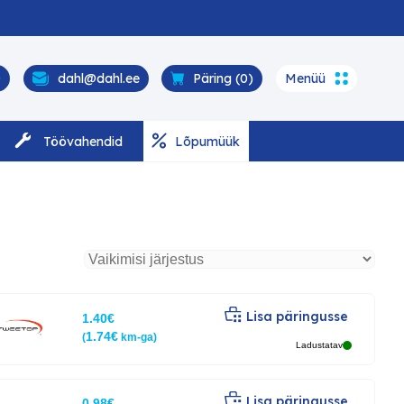
0
dahl@dahl.ee
Päring (
0
)
Menüü
Töövahendid
Lõpumüük
Lisa päringusse
1.40
€
1.74
€
(
km-ga)
Ladustatav
Lisa päringusse
0.98
€