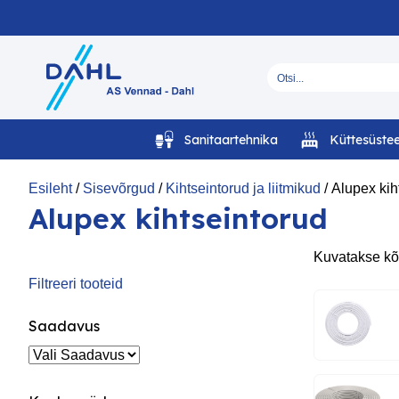
Sanitaartehnika
Küttesüste
Esileht
/
Sisevõrgud
/
Kihtseintorud ja liitmikud
/
Alupex kih
Alupex kihtseintorud
Kuvatakse kõ
Filtreeri tooteid
Saadavus