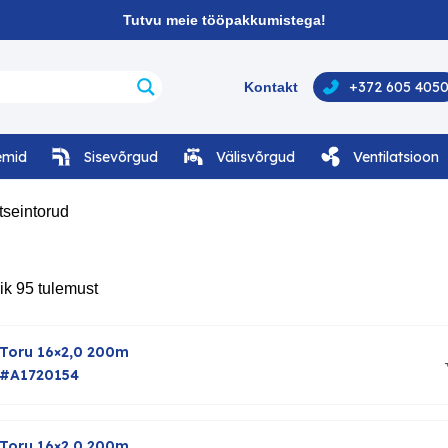
Tutvu meie tööpakkumistega!
+372 605 405
Kontakt
emid
Sisevõrgud
Välisvõrgud
Ventilatsioon
tseintorud
ik 95 tulemust
Toru 16×2,0 200m
#A1720154
Toru 16×2,0 200m