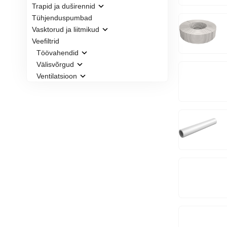
Trapid ja duširennid
Tühjenduspumbad
Vasktorud ja liitmikud
Veefiltrid
Töövahendid
Välisvõrgud
Ventilatsioon