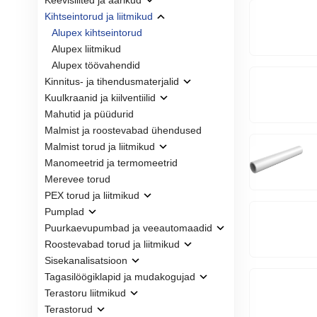
Keevisliited ja äärikud
Kihtseintorud ja liitmikud
Alupex kihtseintorud
Alupex liitmikud
Alupex töövahendid
Kinnitus- ja tihendusmaterjalid
Kuulkraanid ja kiilventiilid
Mahutid ja püüdurid
Malmist ja roostevabad ühendused
Malmist torud ja liitmikud
Manomeetrid ja termomeetrid
Merevee torud
PEX torud ja liitmikud
Pumplad
Puurkaevupumbad ja veeautomaadid
Roostevabad torud ja liitmikud
Sisekanalisatsioon
Tagasilöögiklapid ja mudakogujad
Terastoru liitmikud
Terastorud