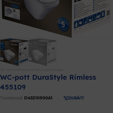
NB! Tootepildid on illustreeriva tähendusega
WC-pott DuraStyle Rimless
455109
Tootekood:
D45510900A1