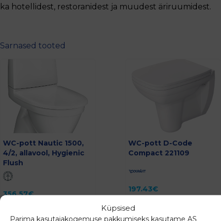
ka hotellidest, restoranidest ja muudest äriruumidest.
Sarnased tooted
WC-pott Nautic 1500,
WC-pott D-Code
4/2, allavool, Hygienic
Compact 221109
Flush
197.43
€
356.57
€
(
244.81
€
km-ga)
(
442.15
€
km-ga)
Küpsised
Parima kasutajakogemuse pakkumiseks kasutame AS
Lisa päringusse