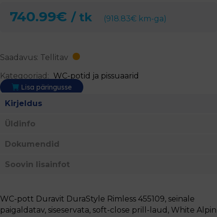
740.99
€
/ tk
(
918.83
€
km-ga)
Saadavus: Tellitav
Kategooriad:
WC-potid ja pissuaarid
Lisa päringusse
Kirjeldus
Üldinfo
Dokumendid
Soovin lisainfot
WC-pott Duravit DuraStyle Rimless 455109, seinale
paigaldatav, siseservata, soft-close prill-laud, White Alpin