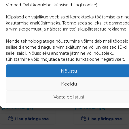
Lisa päringusse
Vennad-Dahl kodulehel küpsiseid (ingl cookie).
Küpsised on vajalikud veebisaidi korrektseks töötamiseks nin
kasutamise analüüsimiseks. Teeme seda selleks, et parandad
sirvimiskogemust ja näidata (mitte)isikupärastatud reklaame.
Nende tehnoloogiatega nõustumine võimaldab meil töödeld
selliseid andmeid nagu sirvimiskäitumine või unikaalsed ID-d
sellel saidil. Nõusoleku andmata jätmine või nõusoleku
tühistamine võib mõjutada teatud funktsioone negatiivselt.
Nõustu
WC-pott Architectura
WC-pott Solo, 3/6,
allavool
Keeldu
Vaata eelistusi
Algne
Current
324.43
€
186.45
€
105.00
€
hind
price
(
402.29
€
km-ga)
(
130.20
€
km-ga)
oli:
is:
186.45€.
105.00€
Lisa päringusse
Lisa päringusse