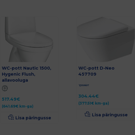
WC-pott Nautic 1500,
WC-pott D-Neo
Hygenic Flush,
457709
allavooluga
304.44
€
517.49
€
(
377.51
€
km-ga)
(
641.69
€
km-ga)
Lisa päringusse
Lisa päringusse