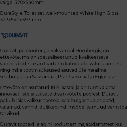
valge, 370x540mm
DuraStyle Toilet set wall-mounted White High Gloss
373x540x393 mm
Duravit, peakontoriga Saksamaal Hornbergis, on
ettevõte, mis on spetsialiseerunud kvaliteetsete
vannitubade ja sanitaartehnikatoodete valmistamisele
ning mille tootmisüksused asuvad üle maailma,
sealhulgas ka Saksamaal, Prantsusmaal ja Egiptuses.
Ettevõte on asutatud 1817. aastal ja on tuntud oma
innovaatiliste ja stiilsete disainivõtete poolest. Duravit
pakub laias valikus tooteid, sealhulgas tualetipotid,
valamud, vannid, dušikabiinid, mööbel ja muud vannitoa
tarvikud.
Duravit tooteid leiab nii kodustest majapidamistest kui