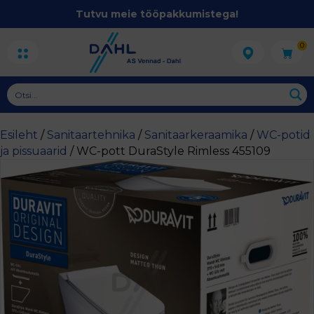
Tutvu meie tööpakkumistega!
0
Esileht
/
Sanitaartehnika
/
Sanitaarkeraamika
/
WC-potid
ja pissuaarid
/ WC-pott DuraStyle Rimless 455109