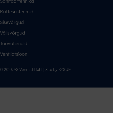
Sanitaartehnika
Küttesüsteemid
Sisevõrgud
Välisvõrgud
Töövahendid
Ventilatsioon
© 2026 AS Vennad-Dahl | Site by
XYSUM