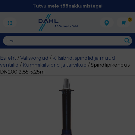
Tutvu meie tööpakkumistega!
0
Esileht
/
Välisvõrgud
/
Kiilsiibrid, spindlid ja muud
ventiilid
/
Kummikiilsiibrid ja tarvikud
/ Spindlipikendus
DN200 2,85-5,25m