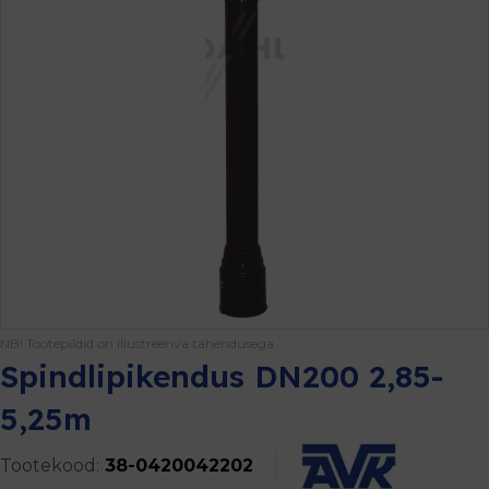
NB! Tootepildid on illustreeriva tähendusega
Spindlipikendus DN200 2,85-
5,25m
Tootekood:
38-0420042202