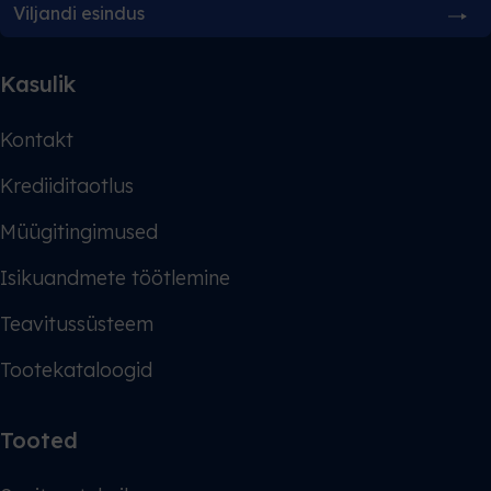
Viljandi esindus
Kasulik
Kontakt
Krediiditaotlus
Müügitingimused
Isikuandmete töötlemine
Teavitussüsteem
Tootekataloogid
Tooted