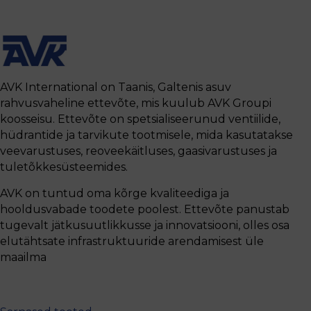
AVK International on Taanis, Galtenis asuv
rahvusvaheline ettevõte, mis kuulub AVK Groupi
koosseisu. Ettevõte on spetsialiseerunud ventiilide,
hüdrantide ja tarvikute tootmisele, mida kasutatakse
veevarustuses, reoveekäitluses, gaasivarustuses ja
tuletõkkesüsteemides.
AVK on tuntud oma kõrge kvaliteediga ja
hooldusvabade toodete poolest. Ettevõte panustab
tugevalt jätkusuutlikkusse ja innovatsiooni, olles osa
elutähtsate infrastruktuuride arendamisest üle
maailma