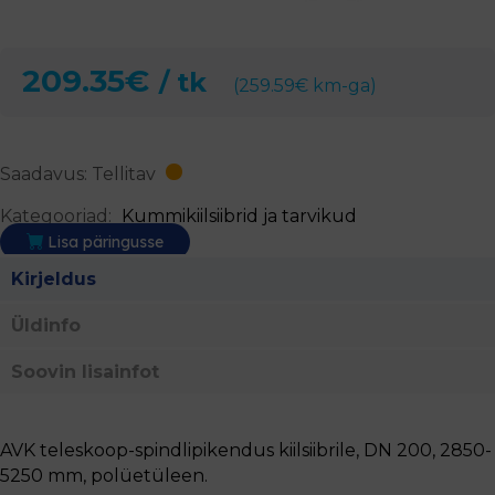
209.35
€
/ tk
(
259.59
€
km-ga)
Saadavus: Tellitav
Kategooriad:
Kummikiilsiibrid ja tarvikud
Lisa päringusse
Kirjeldus
Üldinfo
Soovin lisainfot
AVK teleskoop-spindlipikendus kiilsiibrile, DN 200, 2850-
5250 mm, polüetüleen.