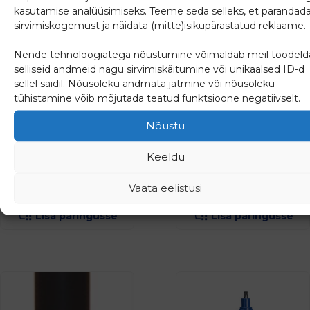
kasutamise analüüsimiseks. Teeme seda selleks, et parandad
sirvimiskogemust ja näidata (mitte)isikupärastatud reklaame.
Nende tehnoloogiatega nõustumine võimaldab meil töödeld
selliseid andmeid nagu sirvimiskäitumine või unikaalsed ID-d
sellel saidil. Nõusoleku andmata jätmine või nõusoleku
tühistamine võib mõjutada teatud funktsioone negatiivselt.
Spindlipikendus DN40-
Spindlipikendus DN200
50 1,70-2,90m
1,05-1,75m
Nõustu
Keeldu
136.00
€
84.46
€
Vaata eelistusi
(
168.64
€
km-ga)
(
104.73
€
km-ga)
Lisa päringusse
Lisa päringusse