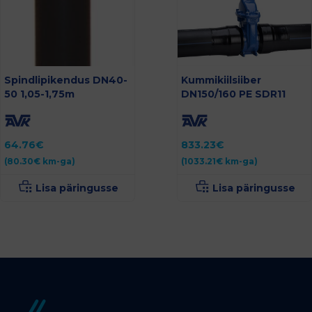
Spindlipikendus DN40-
Kummikiilsiiber
50 1,05-1,75m
DN150/160 PE SDR11
64.76
€
833.23
€
(
80.30
€
km-ga)
(
1033.21
€
km-ga)
Lisa päringusse
Lisa päringusse