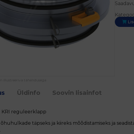
Saadavu
Kategoo
Lis
on illustreeriva tähendusega
us
Üldinfo
Soovin lisainfot
 KRI reguleerklapp
 õhuhulkade täpseks ja kiireks mõõdistamiseks ja seadista
​