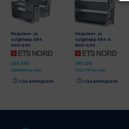
Reguleer- ja
Reguleer- ja
sulgklapp KR4
sulgklapp KR4-S
600×600
800×400
209.35
€
187.23
€
(
259.59
€
km-ga)
(
232.17
€
km-ga)
Lisa päringusse
Lisa päringusse