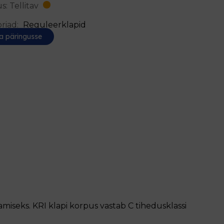
s: Tellitav
riad:
Reguleerklapid
a päringusse
miseks. KRI klapi korpus vastab C tihedusklassi