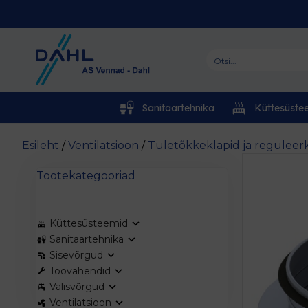
Sanitaartehnika
Küttesüste
Esileht
/
Ventilatsioon
/
Tuletõkkeklapid ja reguleer
Tootekategooriad
Küttesüsteemid
Sanitaartehnika
Sisevõrgud
Töövahendid
Välisvõrgud
Ventilatsioon