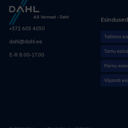
Esinduse
+372 605 4050
Tallinna es
dahl@dahl.ee
Tartu esin
E-R 8.00-17.00
Pärnu esin
Viljandi es