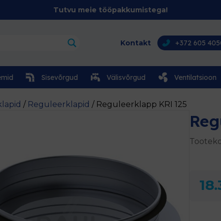
Tutvu meie tööpakkumistega!
Kontakt
+372 605 405
emid
Sisevõrgud
Välisvõrgud
Ventilatsioon
klapid
/
Reguleerklapid
/ Reguleerklapp KRI 125
Reg
Tooteko
18.