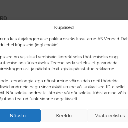
Küpsised
on Põhja-Euroopa üks suuremaid terviklikele ventilatsi
gutsenud järjepanu juba 25 aastat.
rima kasutajakogemuse pakkumiseks kasutame AS Vennad-Dah
dulehel küpsiseid (ingl cookie).
arendab ja toodab ventilatsiooniseadmeid, mis tagavad puh
des viibijatele parema enesetunde. Lähtudes oma klienti
psised on vajalikud veebisaidi korrektseks töötamiseks ning
t tooted oleks jätkusuutlikud ja ei koormaks keskkonda.
sutamise analüüsimiseks. Teeme seda selleks, et parandada
rvimiskogemust ja näidata (mitte)isikupärastatud reklaame.
 visioon on oma innovaatiliste toodetega inspireerida ko
liku tuleviku.
nde tehnoloogiatega nõustumine võimaldab meil töödelda
lliseid andmeid nagu sirvimiskäitumine või unikaalsed ID-d sellel
idil. Nõusoleku andmata jätmine või nõusoleku tühistamine võib
jutada teatud funktsioone negatiivselt.
Nõustu
Keeldu
Vaata eelistusi