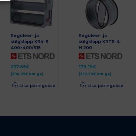
Reguleer- ja
Reguleer- ja
sulgklapp KR4-S
sulgklapp KRTS-4-
400×400/315
H 200
237.65
€
179.19
€
(
294.69
€
km-ga)
(
222.20
€
km-ga)
Lisa päringusse
Lisa päringusse