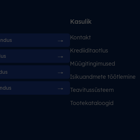
d
Kasulik
Kontakt
indus
Krediiditaotlus
dus
Müügitingimused
dus
Isikuandmete töötlemine
indus
Teavitussüsteem
Tootekataloogid