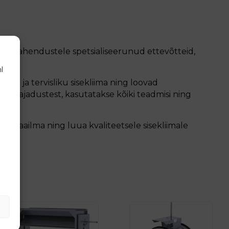
oonilahendustele spetsialiseerunud ettevõtteid,
l
ta ja tervisliku sisekliima ning loovad
de vajadustest, kasutatakse kõiki teadmisi ning
gu maailma ning luua kvaliteetsele sisekliimale