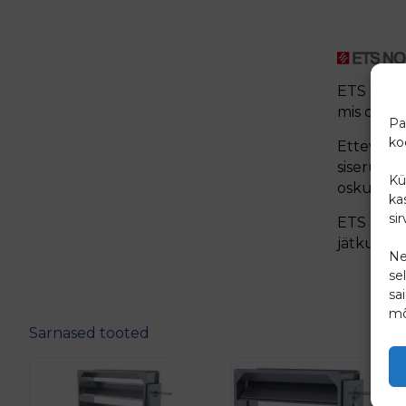
ETS Nord 
mis on te
Pa
ko
Ettevõte 
siseruumi
Kü
oskusi, e
ka
si
ETS Nordi
jätkusuut
Ne
se
sa
mõ
Sarnased tooted