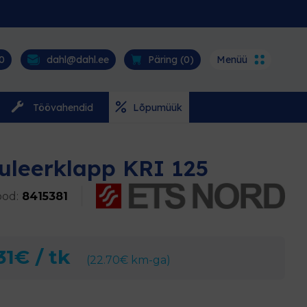
0
dahl@dahl.ee
Päring (
0
)
Menüü
Töövahendid
Lõpumüük
uleerklapp KRI 125
od:
8415381
31
€
/ tk
(
22.70
€
km-ga)