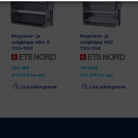
Reguleer- ja
Reguleer- ja
sulgklapp KR4-S
sulgklapp KR2
700×1100
700×300
382.18
€
116.64
€
(
473.90
€
km-ga)
(
144.63
€
km-ga)
Lisa päringusse
Lisa päringusse