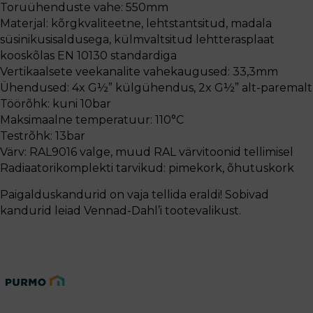
Toruühenduste vahe: 550mm
Materjal: kõrgkvaliteetne, lehtstantsitud, madala
süsinikusisaldusega, külmvaltsitud lehtterasplaat
kooskõlas EN 10130 standardiga
Vertikaalsete veekanalite vahekaugused: 33,3mm
Ühendused: 4x G½” külgühendus, 2x G½” alt-paremalt
Töörõhk: kuni 10bar
Maksimaalne temperatuur: 110°C
Testrõhk: 13bar
Värv: RAL9016 valge, muud RAL värvitoonid tellimisel
Radiaatorikomplekti tarvikud: pimekork, õhutuskork
Paigalduskandurid on vaja tellida eraldi! Sobivad
kandurid leiad Vennad-Dahl’i tootevalikust.