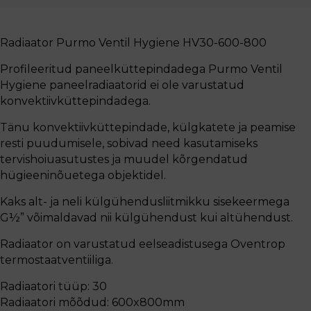
Radiaator Purmo Ventil Hygiene HV30-600-800
Profileeritud paneelküttepindadega Purmo Ventil
Hygiene paneelradiaatorid ei ole varustatud
konvektiivküttepindadega.
Tänu konvektiivküttepindade, külgkatete ja peamise
resti puudumisele, sobivad need kasutamiseks
tervishoiuasutustes ja muudel kõrgendatud
hügieeninõuetega objektidel.
Kaks alt- ja neli külgühendusliitmikku sisekeermega
G½” võimaldavad nii külgühendust kui altühendust.
Radiaator on varustatud eelseadistusega Oventrop
termostaatventiiliga.
Radiaatori tüüp: 30
Radiaatori mõõdud: 600x800mm