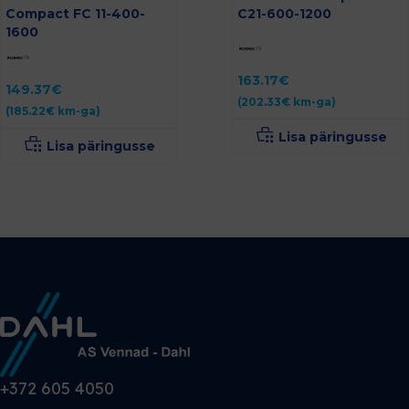
Compact FC 11-400-
C21-600-1200
1600
163.17
€
149.37
€
(
202.33
€
km-ga)
(
185.22
€
km-ga)
Lisa päringusse
Lisa päringusse
+372 605 4050