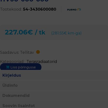
Tootekood:
54-3430600080
227.06
€
/ tk
(
281.55
€
km-ga)
Saadavus: Tellitav
Kategooriad:
Terasradiaatorid
Lisa päringusse
Kirjeldus
Üldinfo
Dokumendid
Soovin lisainfot