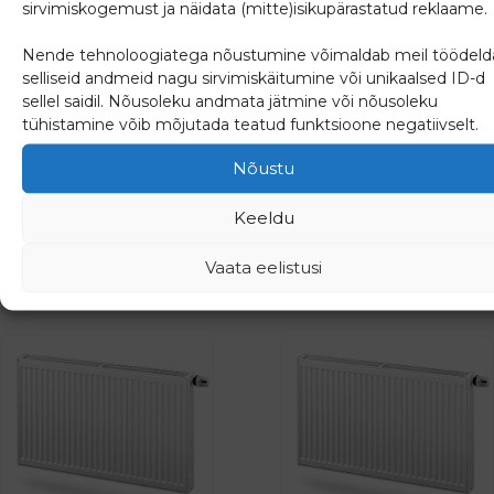
sirvimiskogemust ja näidata (mitte)isikupärastatud reklaame.
Nende tehnoloogiatega nõustumine võimaldab meil töödeld
Radiaator Hygiene H20-
Radiaator Vertical 10-
selliseid andmeid nagu sirvimiskäitumine või unikaalsed ID-d
450-600
2100-750
sellel saidil. Nõusoleku andmata jätmine või nõusoleku
tühistamine võib mõjutada teatud funktsioone negatiivselt.
Nõustu
76.09
€
340.40
€
(
94.35
€
km-ga)
(
422.10
€
km-ga)
Keeldu
Lisa päringusse
Lisa päringusse
Vaata eelistusi