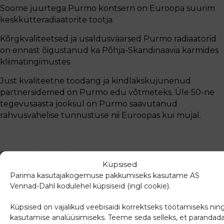
Soome juurtega Purmo kontsern on Euroopa suurim
keskkütteradiaatorite tootja.
Kõrgkvaliteetsed ja usaldusväärsed Purmo radiaatorid
on ennast õigustanud ka Põhja-Skandinaavia karmides
kliimatingimustes.
Just kvaliteetne toodang ja kindlakskujunenud
partnersidemed on Purmo edu võtmeteks. Üle 50-ne
tegevusaasta jooksul on Purmo saavutanud
rahvusvahelise tunnustuse nii Euroopas kui mujal.
Sarnased tooted
Küpsised
Parima kasutajakogemuse pakkumiseks kasutame AS
Vennad-Dahl kodulehel küpsiseid (ingl cookie).
Küpsised on vajalikud veebisaidi korrektseks töötamiseks nin
kasutamise analüüsimiseks. Teeme seda selleks, et parandad