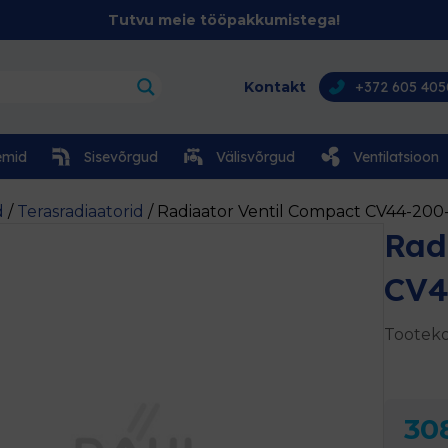
Tutvu meie tööpakkumistega!
Kontakt
+372 605 405
emid
Sisevõrgud
Välisvõrgud
Ventilatsioon
d
/
Terasradiaatorid
/ Radiaator Ventil Compact CV44-200
Rad
CV4
Tooteko
308