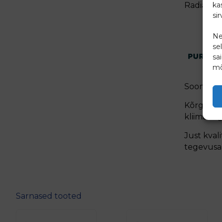
Radiaator
ka
si
Ne
se
sa
mõ
Soome ju
Kõrgkvali
kliimatin
Just kva
tegevusa
Sarnased tooted