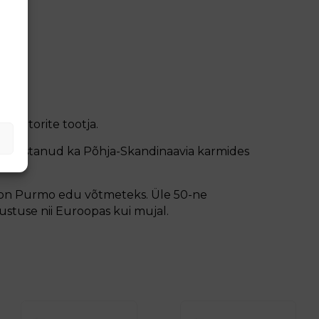
iaatorite tootja.
 õigustanud ka Põhja-Skandinaavia karmides
 on Purmo edu võtmeteks. Üle 50-ne
stuse nii Euroopas kui mujal.