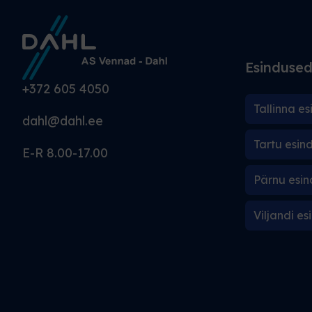
Esinduse
+372 605 4050
Tallinna es
dahl@dahl.ee
Tartu esin
E-R 8.00-17.00
Pärnu esin
Viljandi es