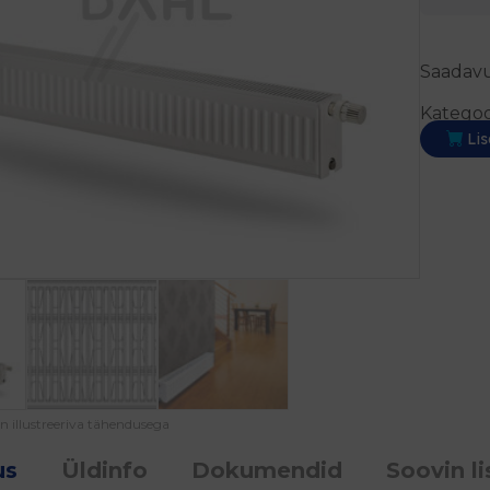
Saadavu
Kategoo
Lis
on illustreeriva tähendusega
us
Üldinfo
Dokumendid
Soovin li