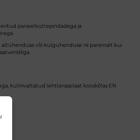
eeritud paneelküttepindadega ja
õrega.
d altühenduse või külgühenduse nii paremalt kui
atventiiliga.
sega, külmvaltsitud lehtterasplaat kooskõlas EN
l