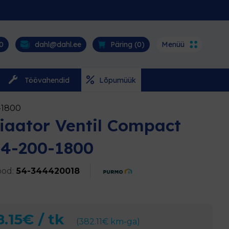
0
dahl@dahl.ee
Päring (
0
)
Menüü
Töövahendid
Lõpumüük
-1800
iaator Ventil Compact
4-200-1800
od:
54-344420018
.15
€
/ tk
(
382.11
€
km-ga)