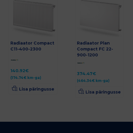
Radiaator Compact
Radiaator Plan
C11-400-2300
Compact FC 22-
900-1200
140.92
€
374.47
€
(
174.74
€
km-ga)
(
464.34
€
km-ga)
Lisa päringusse
Lisa päringusse