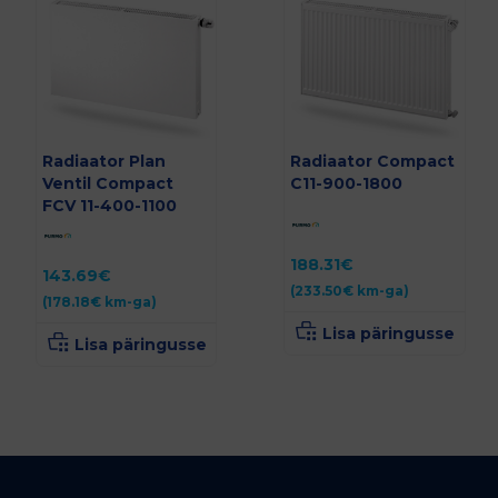
Radiaator Plan
Radiaator Compact
Ventil Compact
C11-900-1800
FCV 11-400-1100
188.31
€
143.69
€
(
233.50
€
km-ga)
(
178.18
€
km-ga)
Lisa päringusse
Lisa päringusse