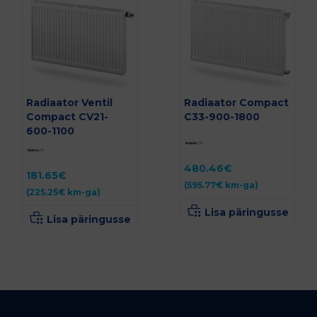
Radiaator Ventil
Radiaator Compact
Compact CV21-
C33-900-1800
600-1100
480.46
€
181.65
€
(
595.77
€
km-ga)
(
225.25
€
km-ga)
Lisa päringusse
Lisa päringusse