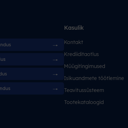
d
Kasulik
Kontakt
indus
Krediiditaotlus
dus
Müügitingimused
dus
Isikuandmete töötlemine
indus
Teavitussüsteem
Tootekataloogid