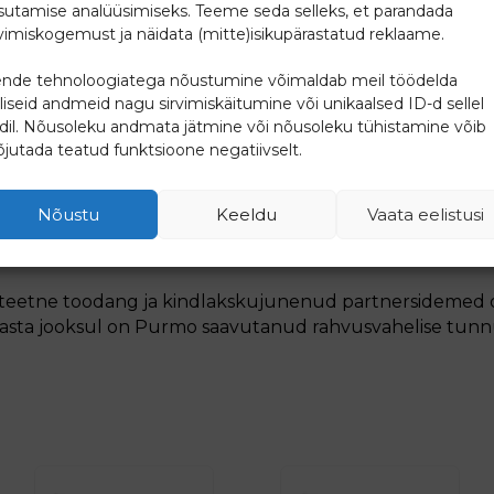
ikomplekti tarvikud: kandurid, pimekork, õhutuskork
sutamise analüüsimiseks. Teeme seda selleks, et parandada
rvimiskogemust ja näidata (mitte)isikupärastatud reklaame.
nde tehnoloogiatega nõustumine võimaldab meil töödelda
lliseid andmeid nagu sirvimiskäitumine või unikaalsed ID-d sellel
idil. Nõusoleku andmata jätmine või nõusoleku tühistamine võib
jutada teatud funktsioone negatiivselt.
urtega Purmo kontsern on Euroopa suurim keskkütterad
Nõustu
Keeldu
Vaata eelistusi
teetsed ja usaldusväärsed Purmo radiaatorid on ennast
gimustes.
liteetne toodang ja kindlakskujunenud partnersidemed
asta jooksul on Purmo saavutanud rahvusvahelise tunnu