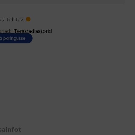
s: Tellitav
riad:
Terasradiaatorid
a päringusse
sainfot