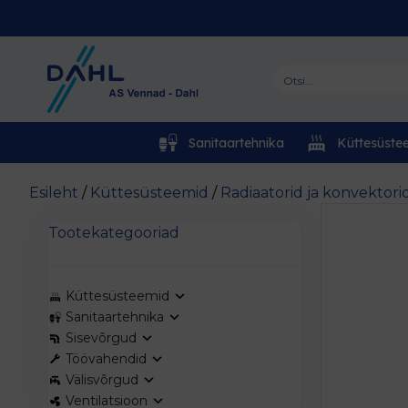
Sanitaartehnika
Küttesüste
Esileht
/
Küttesüsteemid
/
Radiaatorid ja konvektori
Tootekategooriad
Küttesüsteemid
Sanitaartehnika
Sisevõrgud
Töövahendid
Välisvõrgud
Ventilatsioon