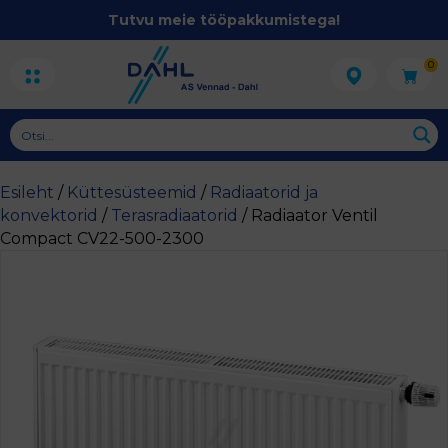
Tutvu meie tööpakkumistega!
0
Esileht
/
Küttesüsteemid
/
Radiaatorid ja
konvektorid
/
Terasradiaatorid
/ Radiaator Ventil
Compact CV22-500-2300