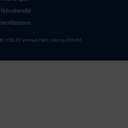
Töövahendid
Ventilatsioon
© 2026 AS Vennad-Dahl | Site by
XYSUM