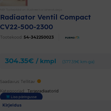
NB! Tootepildid on illustreeriva tähendusega
Radiaator Ventil Compact
CV22-500-2300
Tootekood:
54-342250023
304.35
€
/ kmpl
(
377.39
€
km-ga)
Saadavus: Tellitav
Kategooriad:
Terasradiaatorid
Lisa päringusse
Kirjeldus