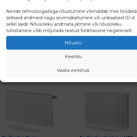
Radiaator Compact
Radiaator Hygiene H30-
Nende tehnoloogiatega nõustumine võimaldab meil töödeld
C33-600-1600
900-1400
selliseid andmeid nagu sirvimiskäitumine või unikaalsed ID-d
sellel saidil. Nõusoleku andmata jätmine või nõusoleku
tühistamine võib mõjutada teatud funktsioone negatiivselt.
348.53
€
373.68
€
Nõustu
(
432.18
€
km-ga)
(
463.36
€
km-ga)
Keeldu
Lisa päringusse
Lisa päringusse
Vaata eelistusi