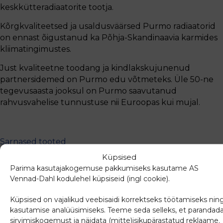
keskkütteradiaatorite tootja.
Kõrgkvaliteetsed ja usaldusväärsed Purmo radiaatorid
on ennast õigustanud ka Põhja-Skandinaavia karmides
kliimatingimustes.
Just kvaliteetne toodang ja kindlakskujunenud
partnersidemed on Purmo edu võtmeteks. Üle 50-ne
tegevusaasta jooksul on Purmo saavutanud
rahvusvahelise tunnustuse nii Euroopas kui mujal.
Sarnased tooted
Küpsised
Parima kasutajakogemuse pakkumiseks kasutame AS
Vennad-Dahl kodulehel küpsiseid (ingl cookie).
Küpsised on vajalikud veebisaidi korrektseks töötamiseks nin
kasutamise analüüsimiseks. Teeme seda selleks, et parandad
sirvimiskogemust ja näidata (mitte)isikupärastatud reklaame.