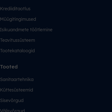
Krediiditaotlus
Müügitingimused
Isikuandmete töötlemine
Teavitussüsteem
Tootekataloogid
Tooted
Sanitaartehnika
Küttesüsteemid
Sisevõrgud
Välisvõrgud