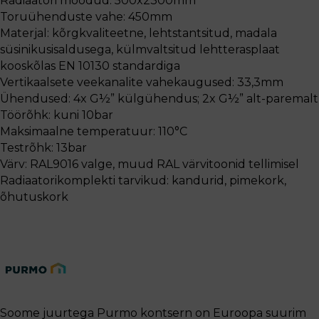
Radiaatori mõõdud: 500x2300mm
Toruühenduste vahe: 450mm
Materjal: kõrgkvaliteetne, lehtstantsitud, madala
süsinikusisaldusega, külmvaltsitud lehtterasplaat
kooskõlas EN 10130 standardiga
Vertikaalsete veekanalite vahekaugused: 33,3mm
Ühendused: 4x G½” külgühendus; 2x G½” alt-paremalt
Töörõhk: kuni 10bar
Maksimaalne temperatuur: 110°C
Testrõhk: 13bar
Värv: RAL9016 valge, muud RAL värvitoonid tellimisel
Radiaatorikomplekti tarvikud: kandurid, pimekork,
õhutuskork
Soome juurtega Purmo kontsern on Euroopa suurim