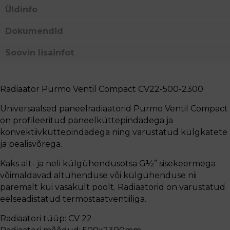
Üldinfo
Dokumendid
Soovin lisainfot
Radiaator Purmo Ventil Compact CV22-500-2300
Universaalsed paneelradiaatorid Purmo Ventil Compact
on profileeritud paneelküttepindadega ja
konvektiivküttepindadega ning varustatud külgkatete
ja pealisvõrega.
Kaks alt- ja neli külgühendusotsa G½” sisekeermega
võimaldavad altühenduse või külgühenduse nii
paremalt kui vasakult poolt. Radiaatorid on varustatud
eelseadistatud termostaatventiiliga.
Radiaatori tüüp: CV 22