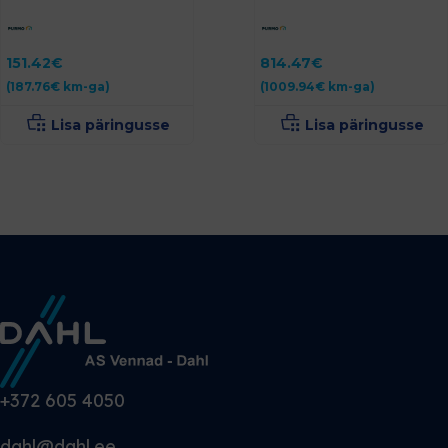
151.42
€
814.47
€
(
187.76
€
km-ga)
(
1009.94
€
km-ga)
Lisa päringusse
Lisa päringusse
+372 605 4050
dahl@dahl.ee