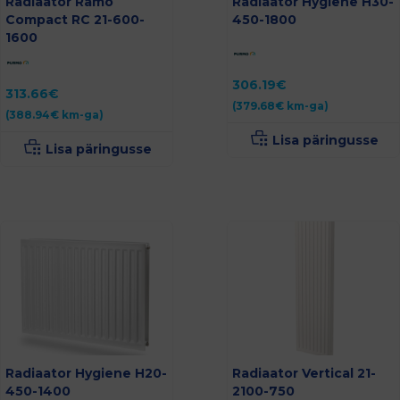
Radiaator Ramo
Radiaator Hygiene H30-
Compact RC 21-600-
450-1800
1600
306.19
€
313.66
€
(
379.68
€
km-ga)
(
388.94
€
km-ga)
Lisa päringusse
Lisa päringusse
Radiaator Hygiene H20-
Radiaator Vertical 21-
450-1400
2100-750