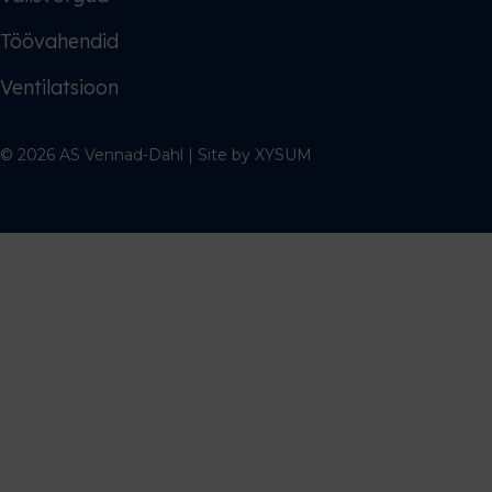
Töövahendid
Ventilatsioon
© 2026 AS Vennad-Dahl | Site by
XYSUM