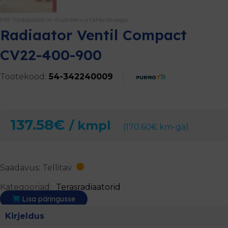
NB! Tootepildid on illustreeriva tähendusega
Radiaator Ventil Compact
CV22-400-900
Tootekood:
54-342240009
137.58
€
/ kmpl
(
170.60
€
km-ga)
Saadavus: Tellitav
Kategooriad:
Terasradiaatorid
Lisa päringusse
Kirjeldus