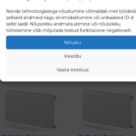
Radiaator Ventil
Radiaator Plan
Nende tehnoloogiatega nõustumine võimaldab meil töödeld
Compact CV22-200-
Compact FC 21-300-
selliseid andmeid nagu sirvimiskäitumine või unikaalsed ID-d
2300
2600
sellel saidil. Nõusoleku andmata jätmine või nõusoleku
tühistamine võib mõjutada teatud funktsioone negatiivselt.
186.65
€
292.03
€
Nõustu
(
231.45
€
km-ga)
(
362.12
€
km-ga)
Keeldu
Lisa päringusse
Lisa päringusse
Vaata eelistusi