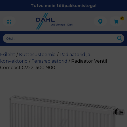
Tutvu meie tööpakkumistega!
0
Esileht
/
Küttesüsteemid
/
Radiaatorid ja
konvektorid
/
Terasradiaatorid
/ Radiaator Ventil
Compact CV22-400-900