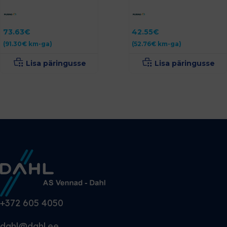
73.63
€
42.55
€
(
91.30
€
km-ga)
(
52.76
€
km-ga)
Lisa päringusse
Lisa päringusse
+372 605 4050
dahl@dahl.ee