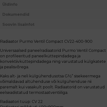
Üldinfo
Dokumendid
Soovin lisainfot
Radiaator Purmo Ventil Compact CV22-400-900
Universaalsed paneelradiaatorid Purmo Ventil Compact
on profileeritud paneelküttepindadega ja
konvektiivküttepindadega ning varustatud külgkatete
ja pealisvõrega.
Kaks alt- ja neli külgühendusotsa G½” sisekeermega
võimaldavad altühenduse või külgühenduse nii
paremalt kui vasakult poolt. Radiaatorid on varustatud
eelseadistatud termostaatventiiliga.
Radiaatori tüüp: CV 22