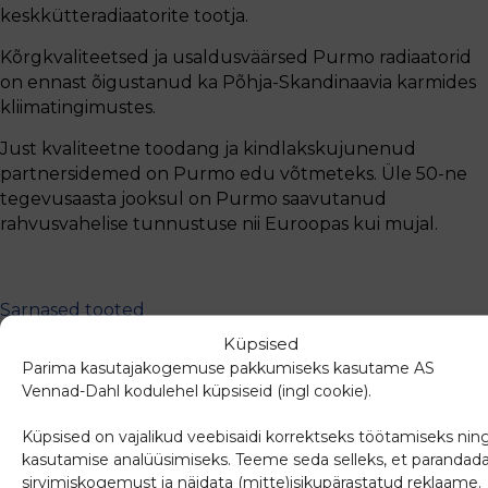
keskkütteradiaatorite tootja.
Kõrgkvaliteetsed ja usaldusväärsed Purmo radiaatorid
on ennast õigustanud ka Põhja-Skandinaavia karmides
kliimatingimustes.
Just kvaliteetne toodang ja kindlakskujunenud
partnersidemed on Purmo edu võtmeteks. Üle 50-ne
tegevusaasta jooksul on Purmo saavutanud
rahvusvahelise tunnustuse nii Euroopas kui mujal.
Sarnased tooted
Küpsised
Parima kasutajakogemuse pakkumiseks kasutame AS
Vennad-Dahl kodulehel küpsiseid (ingl cookie).
Küpsised on vajalikud veebisaidi korrektseks töötamiseks nin
kasutamise analüüsimiseks. Teeme seda selleks, et parandad
sirvimiskogemust ja näidata (mitte)isikupärastatud reklaame.