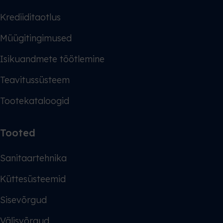
Krediiditaotlus
Müügitingimused
Isikuandmete töötlemine
Teavitussüsteem
Tootekataloogid
Tooted
Sanitaartehnika
Küttesüsteemid
Sisevõrgud
Välisvõrgud