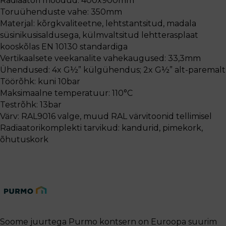
Radiaatori mõõdud: 400x900mm
Toruühenduste vahe: 350mm
Materjal: kõrgkvaliteetne, lehtstantsitud, madala
süsinikusisaldusega, külmvaltsitud lehtterasplaat
kooskõlas EN 10130 standardiga
Vertikaalsete veekanalite vahekaugused: 33,3mm
Ühendused: 4x G½” külgühendus; 2x G½” alt-paremalt
Töörõhk: kuni 10bar
Maksimaalne temperatuur: 110°C
Testrõhk: 13bar
Värv: RAL9016 valge, muud RAL värvitoonid tellimisel
Radiaatorikomplekti tarvikud: kandurid, pimekork,
õhutuskork
Soome juurtega Purmo kontsern on Euroopa suurim