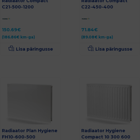
Radiaator Compact
Radiaator Compact
C21-500-1200
C22-450-400
150.69
€
71.84
€
(
186.86
€
km-ga)
(
89.08
€
km-ga)
Lisa päringusse
Lisa päringusse
Radiaator Plan Hygiene
Radiaator Hygiene
FH10-600-500
Compact 10 300 600