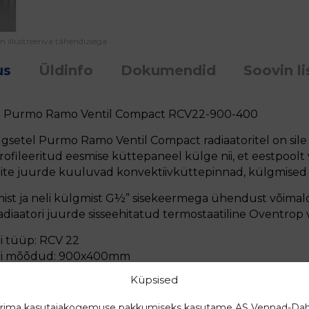
on illustreeriva tähendusega
us
Üldinfo
Dokumendid
Soovin li
r Purmo Ramo Ventil Compact RCV22-900-400
setel Purmo Ramo Ventil Compact radiaatoritel on sile 
profileeritud eesmise küttepaneel külge nii, et eestpoolt
ite juurde kuuluvad konvektiivküttepinnad, külgmised 
mist ja neli külgmist G½” sisekeermega ühendust võima
diaatori juurde sisseehitatud termostaatiline Oventrop ve
i tüüp: RCV 22
ri mõõdud: 900x400mm
nduste vahe: 850mm
Küpsised
 kõrgkvaliteetne, lehtstantsitud, madala süsinikusisaldu
ndardiga
rima kasutajakogemuse pakkumiseks kasutame AS Vennad-Dah