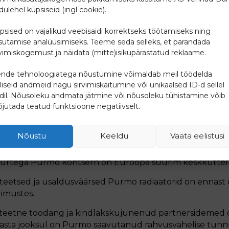
lsete veekanalite vahekaugused: 33,3mm
dulehel küpsiseid (ingl cookie).
d: 4x G½” külgühendus; 2x G½ alt-paremalt
psised on vajalikud veebisaidi korrektseks töötamiseks ning
kuni 10bar
sutamise analüüsimiseks. Teeme seda selleks, et parandada
lne temperatuur: 110°C
rvimiskogemust ja näidata (mitte)isikupärastatud reklaame.
 13bar
9016 valge, muud RAL värvitoonid tellimisel
nde tehnoloogiatega nõustumine võimaldab meil töödelda
ikomplekti tarvikud: kandurid, pimekork, õhutuskork
lliseid andmeid nagu sirvimiskäitumine või unikaalsed ID-d sellel
idil. Nõusoleku andmata jätmine või nõusoleku tühistamine võib
jutada teatud funktsioone negatiivselt.
Nõustu
Keeldu
Vaata eelistusi
urtega Purmo kontsern on Euroopa suurim keskkütterad
teetsed ja usaldusväärsed Purmo radiaatorid on ennast
gimustes.
liteetne toodang ja kindlakskujunenud partnersidemed
asta jooksul on Purmo saavutanud rahvusvahelise tunnu