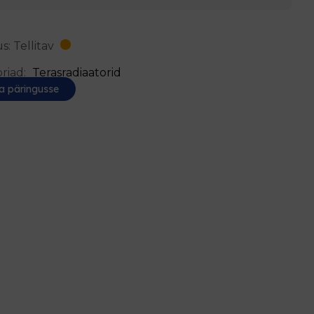
s: Tellitav
riad:
Terasradiaatorid
a päringusse