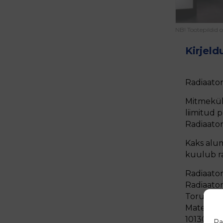
NB! Tootepildid 
Kirjeld
Radiaato
Mitmekülg
liimitud 
Radiaator
Kaks alu
kuulub ra
Radiaator
Radiaato
Toruühe
Materjal:
10130 sta
Pa