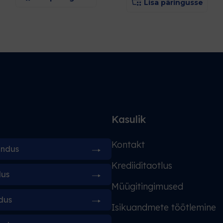
Lisa päringusse
d
Kasulik
Kontakt
indus
Krediiditaotlus
dus
Müügitingimused
dus
Isikuandmete töötlemine