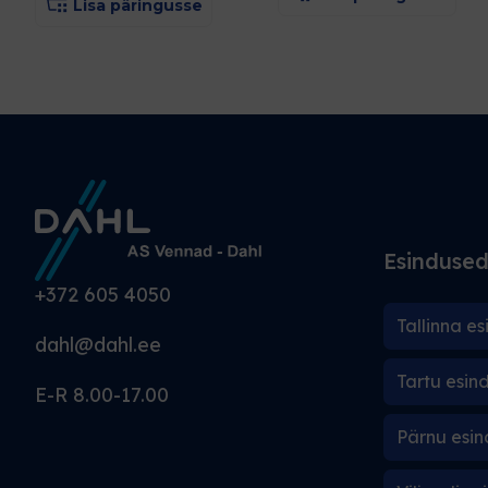
Lisa päringusse
Esinduse
+372 605 4050
Tallinna es
dahl@dahl.ee
Tartu esin
E-R 8.00-17.00
Pärnu esin