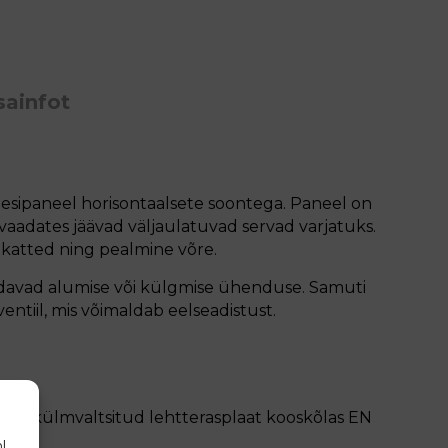
sainfot
esipaneel horisontaalsete soontega. Paneel on
 vaadates jäävad väljaulatuvad servad varjatuks.
katted ning pealmine võre.
ldavad alumise või külgmise ühenduse. Samuti
ntiil, mis võimaldab eelseadistust.
sega, külmvaltsitud lehtterasplaat kooskõlas EN
l