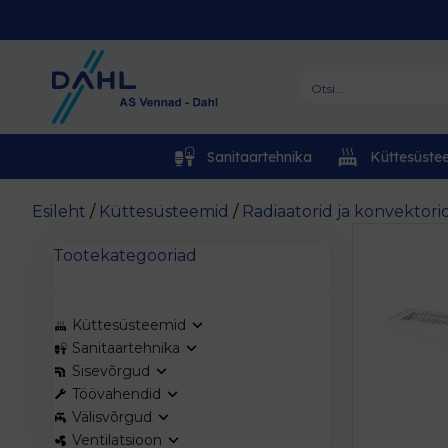
Sanitaartehnika
Küttesüste
Esileht
/
Küttesüsteemid
/
Radiaatorid ja konvektori
Tootekategooriad
Küttesüsteemid
Sanitaartehnika
Sisevõrgud
Töövahendid
Välisvõrgud
Ventilatsioon