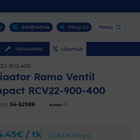
0
dahl@dahl.ee
Päring (
0
)
Menüü
Töövahendid
Lõpumüük
V22-900-400
iaator Ramo Ventil
pact RCV22-900-400
od:
54-52988
4.45
€
/ tk
(
278.32
€
km-ga)