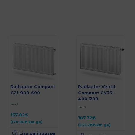
Radiaator Compact
Radiaator Ventil
C21-900-600
Compact CV33-
400-700
137.82
€
187.32
€
(
170.90
€
km-ga)
(
232.28
€
km-ga)
Lisa päringusse