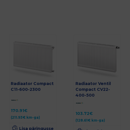
Radiaator Compact
Radiaator Ventil
C11-600-2300
Compact CV22-
400-500
170.91
€
103.72
€
(
211.93
€
km-ga)
(
128.61
€
km-ga)
Lisa päringusse