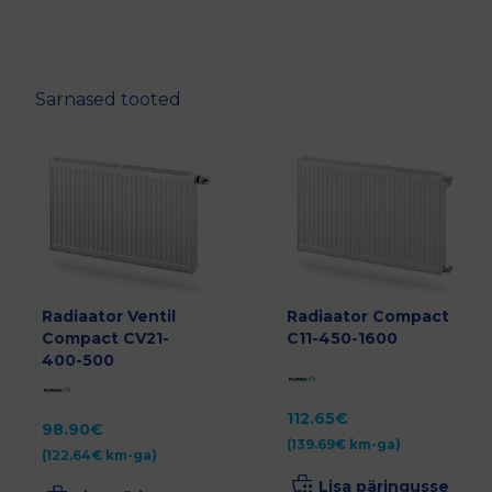
Sarnased tooted
Radiaator Ventil
Radiaator Compact
Compact CV21-
C11-450-1600
400-500
112.65
€
98.90
€
(
139.69
€
km-ga)
(
122.64
€
km-ga)
Lisa päringusse