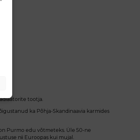
iaatorite tootja.
 õigustanud ka Põhja-Skandinaavia karmides
 on Purmo edu võtmeteks. Üle 50-ne
stuse nii Euroopas kui mujal.