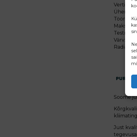
Vertikaa
ko
Ühenduse
Kü
Töörõhk: 
ka
Maksimaa
si
Testrõhk:
Värv: RAL
Ne
Radiaator
se
sa
mõ
Soome ju
Kõrgkvali
kliimatin
Just kva
tegevusa