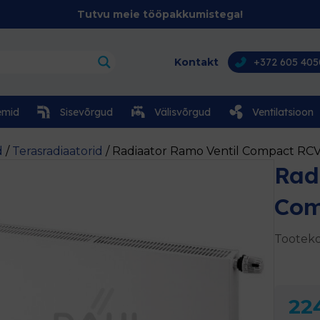
Tutvu meie tööpakkumistega!
Kontakt
+372 605 405
emid
Sisevõrgud
Välisvõrgud
Ventilatsioon
d
/
Terasradiaatorid
/ Radiaator Ramo Ventil Compact RC
Rad
Com
Tooteko
22