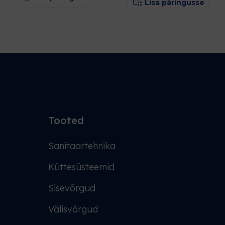
Lisa päringusse
Tooted
Sanitaartehnika
Küttesüsteemid
Sisevõrgud
Välisvõrgud