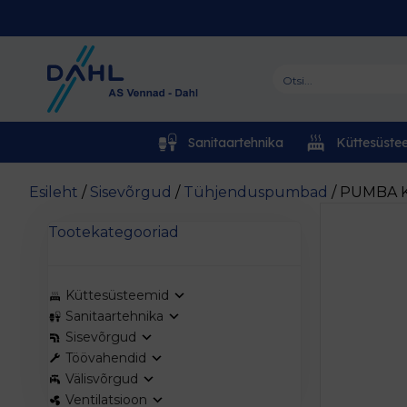
Sanitaartehnika
Küttesüste
Esileht
/
Sisevõrgud
/
Tühjenduspumbad
/ PUMBA 
Tootekategooriad
Küttesüsteemid
Sanitaartehnika
Sisevõrgud
Töövahendid
Välisvõrgud
Ventilatsioon