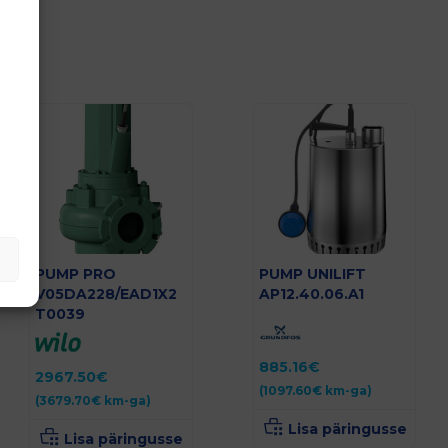
PUMP PRO
PUMP UNILIFT
V05DA228/EAD1X2
AP12.40.06.A1
T0039
885.16
€
2967.50
€
(
1097.60
€
km-ga)
(
3679.70
€
km-ga)
Lisa päringusse
Lisa päringusse