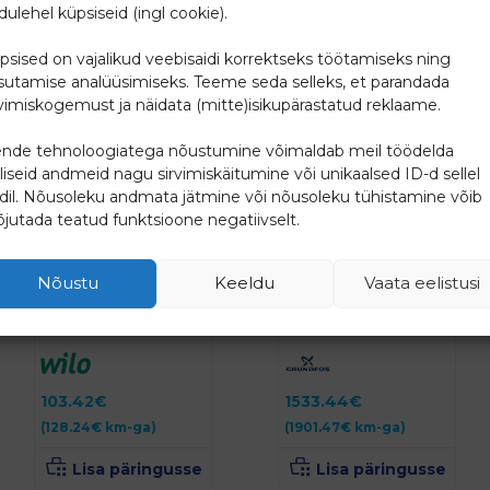
dulehel küpsiseid (ingl cookie).
psised on vajalikud veebisaidi korrektseks töötamiseks ning
sutamise analüüsimiseks. Teeme seda selleks, et parandada
rvimiskogemust ja näidata (mitte)isikupärastatud reklaame.
nde tehnoloogiatega nõustumine võimaldab meil töödelda
lliseid andmeid nagu sirvimiskäitumine või unikaalsed ID-d sellel
idil. Nõusoleku andmata jätmine või nõusoleku tühistamine võib
jutada teatud funktsioone negatiivselt.
Nõustu
Keeldu
Vaata eelistusi
PUMBA UJUK WA65
PUMP UNILIFT
KAABEL 10m
AP50.50.08.A1V
103.42
€
1533.44
€
(
128.24
€
km-ga)
(
1901.47
€
km-ga)
Lisa päringusse
Lisa päringusse