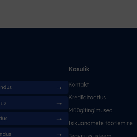
d
Kasulik
Kontakt
indus
Krediiditaotlus
dus
Müügitingimused
dus
Isikuandmete töötlemine
indus
Teavitussüsteem