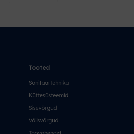
Tooted
Sanitaartehnika
Küttesüsteemid
Sisevõrgud
Välisvõrgud
Töövahendid