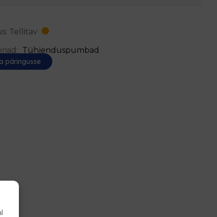
s: Tellitav
riad:
Tühjenduspumbad
a päringusse
l