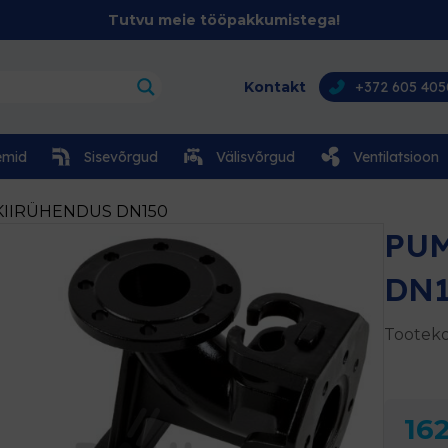
Tutvu meie tööpakkumistega!
Kontakt
+372 605 405
emid
Sisevõrgud
Välisvõrgud
Ventilatsioon
KIIRÜHENDUS DN150
PU
DN
Tooteko
162