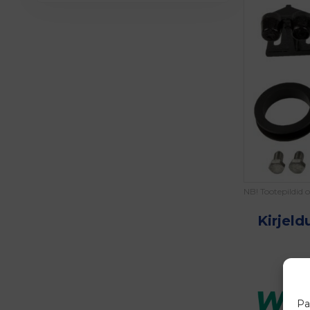
NB! Tootepildid 
Kirjeld
Pa