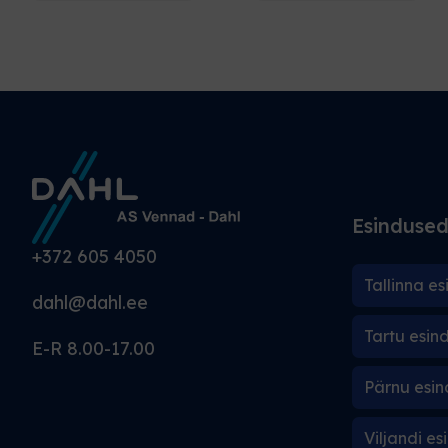
Esinduse
+372 605 4050
Tallinna es
dahl@dahl.ee
Tartu esin
E-R 8.00-17.00
Pärnu esin
Viljandi es