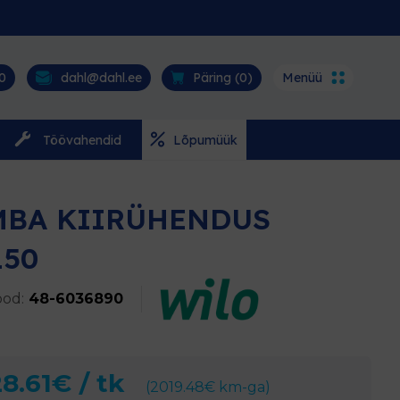
0
dahl@dahl.ee
Päring (
0
)
Menüü
Töövahendid
Lõpumüük
MBA KIIRÜHENDUS
150
od:
48-6036890
8.61
€
/ tk
(
2019.48
€
km-ga)