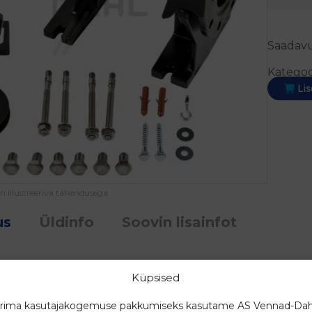
Saadavu
Kategoo
Lis
on illustreeriva tähendusega
us
Üldinfo
Soovin lisainfot
Küpsised
rima kasutajakogemuse pakkumiseks kasutame AS Vennad-Dah