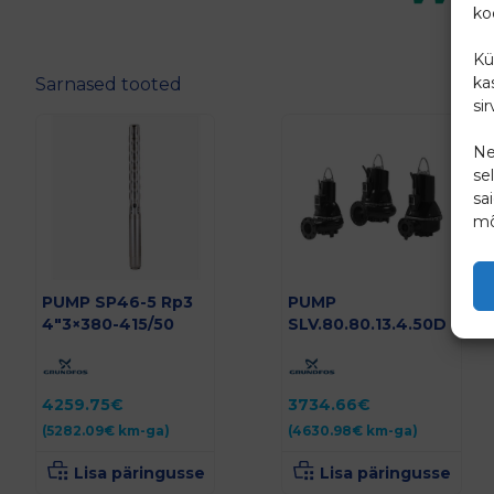
ko
Kü
ka
Sarnased tooted
si
Ne
se
sa
mõ
PUMP SP46-5 Rp3
PUMP
4″3×380-415/50
SLV.80.80.13.4.50D
4259.75
€
3734.66
€
(
5282.09
€
km-ga)
(
4630.98
€
km-ga)
Lisa päringusse
Lisa päringusse