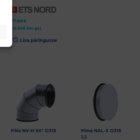
17.66
€
(
21.90
€
km-ga)
Lisa päringusse
Põlv NV-H 90° D315
Pime NAL-S D315
1,2