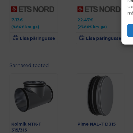
se
sa
mõ
7.13
€
22.47
€
(
8.84
€
km-ga)
(
27.86
€
km-ga)
Lisa päringusse
Lisa päringusse
Sarnased tooted
Kolmik NTK-T
Pime NAL-T D315
315/315