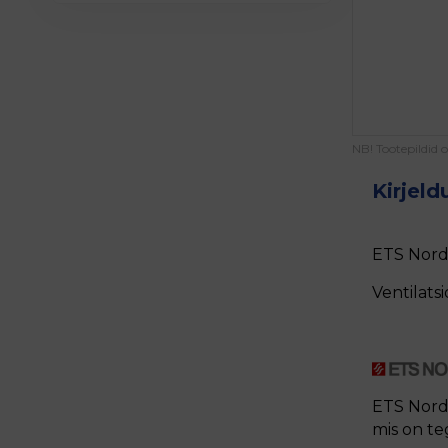
NB! Tootepildid 
Kirjeld
ETS Nord 
Ventilatsi
ETS Nord 
mis on te