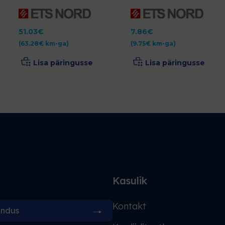
51.03
€
7.86
€
(
63.28
€
km-ga)
(
9.75
€
km-ga)
Lisa päringusse
Lisa päringusse
d
Kasulik
Kontakt
indus