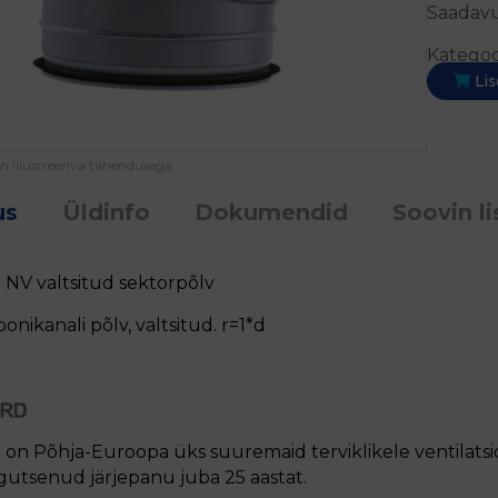
Saadavu
Kategoo
Lis
on illustreeriva tähendusega
us
Üldinfo
Dokumendid
Soovin li
NV valtsitud sektorpõlv
oonikanali põlv, valtsitud. r=1*d
on Põhja-Euroopa üks suuremaid terviklikele ventilatsi
gutsenud järjepanu juba 25 aastat.