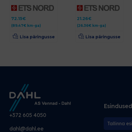
72.15
€
21.26
€
(
89.47
€
km-ga)
(
26.36
€
km-ga)
Lisa päringusse
Lisa päringusse
Esinduse
+372 605 4050
Tallinna es
dahl@dahl.ee