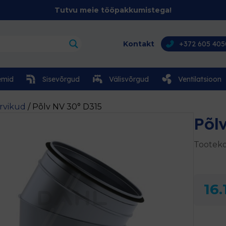
Tutvu meie tööpakkumistega!
Kontakt
+372 605 405
emid
Sisevõrgud
Välisvõrgud
Ventilatsioon
arvikud
/ Põlv NV 30° D315
Põl
Tooteko
16.