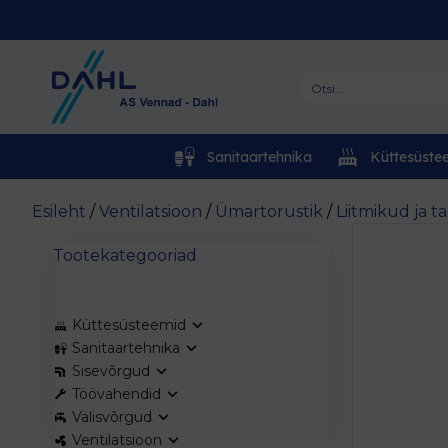
Sanitaartehnika
Küttesüste
Esileht
/
Ventilatsioon
/
Ümartorustik
/
Liitmikud ja t
Tootekategooriad
Küttesüsteemid
Sanitaartehnika
Sisevõrgud
Töövahendid
Välisvõrgud
Ventilatsioon