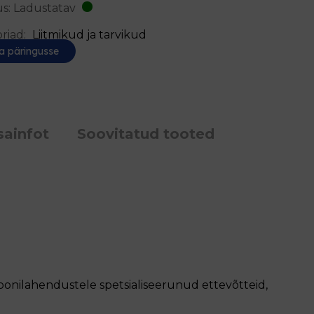
s: Ladustatav
riad:
Liitmikud ja tarvikud
a päringusse
sainfot
Soovitatud tooted
oonilahendustele spetsialiseerunud ettevõtteid,