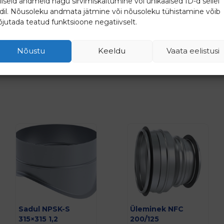
lliseid andmeid nagu sirvimiskäitumine või unikaalsed ID-d sellel
idil. Nõusoleku andmata jätmine või nõusoleku tühistamine võib
jutada teatud funktsioone negatiivselt.
3.78
€
13.29
€
(
4.69
€
km-ga)
(
16.48
€
km-ga)
Nõustu
Keeldu
Vaata eelistusi
Lisa päringusse
Lisa päringusse
Sadul NPSK-S
Üleminek NFC
315×315 1,2
200/125