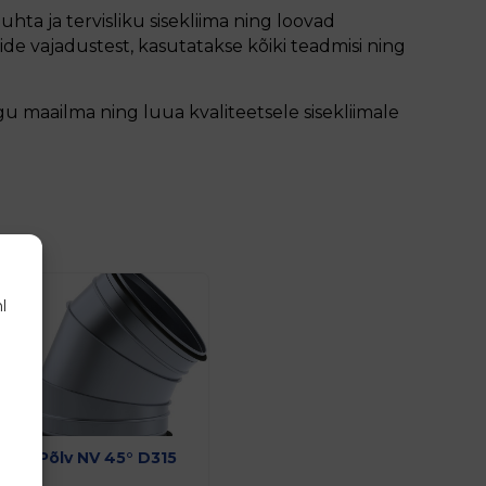
ta ja tervisliku sisekliima ning loovad
de vajadustest, kasutatakse kõiki teadmisi ning
gu maailma ning luua kvaliteetsele sisekliimale
l
Põlv NV 45° D315