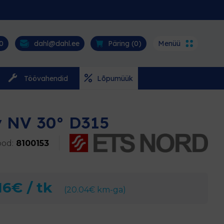
0
dahl@dahl.ee
Päring (
0
)
Menüü
Töövahendid
Lõpumüük
v NV 30° D315
od:
8100153
16
€
/ tk
(
20.04
€
km-ga)