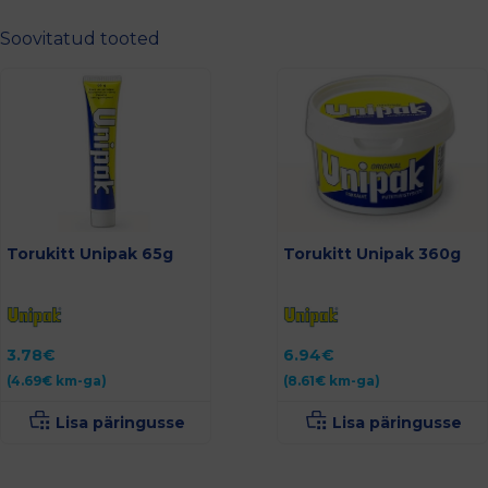
Soovitatud tooted
Torukitt Unipak 65g
Torukitt Unipak 360g
3.78
€
6.94
€
(
4.69
€
km-ga)
(
8.61
€
km-ga)
Lisa päringusse
Lisa päringusse