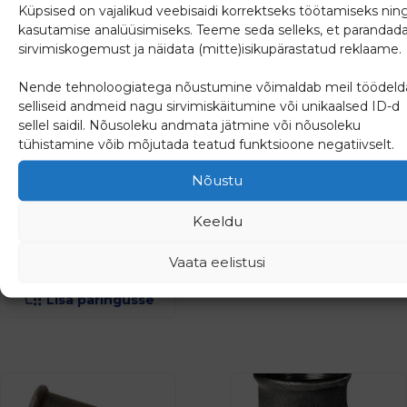
Küpsised on vajalikud veebisaidi korrektseks töötamiseks nin
kasutamise analüüsimiseks. Teeme seda selleks, et parandad
sirvimiskogemust ja näidata (mitte)isikupärastatud reklaame.
Nende tehnoloogiatega nõustumine võimaldab meil töödeld
selliseid andmeid nagu sirvimiskäitumine või unikaalsed ID-d
sellel saidil. Nõusoleku andmata jätmine või nõusoleku
tühistamine võib mõjutada teatud funktsioone negatiivselt.
Sepisterasmuhv 1½”
Kolmik 3/4″ must
must
Nõustu
Keeldu
1.55
€
2.46
€
(
1.92
€
km-ga)
Vaata eelistusi
(
3.05
€
km-ga)
Lisa päringusse
Lisa päringusse