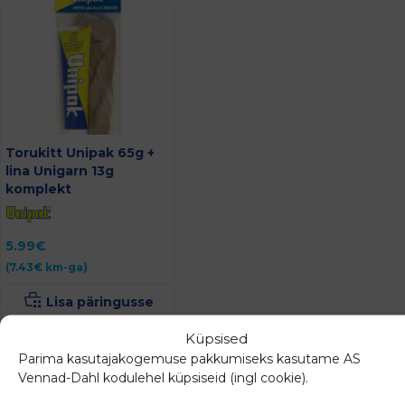
Torukitt Unipak 65g +
lina Unigarn 13g
komplekt
5.99
€
(
7.43
€
km-ga)
Lisa päringusse
Küpsised
Parima kasutajakogemuse pakkumiseks kasutame AS
Vennad-Dahl kodulehel küpsiseid (ingl cookie).
Sarnased tooted