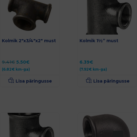
Kolmik 2″x3/4″x2″ must
Kolmik 1½” must
Algne
Current
9.41
€
5.50
€
6.39
€
hind
price
(
6.82
€
km-ga)
(
7.92
€
km-ga)
oli:
is:
9.41€.
5.50€.
Lisa päringusse
Lisa päringusse