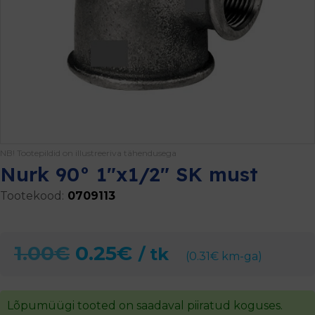
NB! Tootepildid on illustreeriva tähendusega
Nurk 90° 1″x1/2″ SK must
Tootekood:
0709113
Algne
Current
1.00
€
0.25
€
/ tk
(
0.31
€
km-ga)
hind
price
oli:
is:
Lõpumüügi tooted on saadaval piiratud koguses.