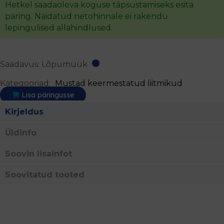
Hetkel saadaoleva koguse täpsustamiseks esita
1.00€.
0.25€.
päring. Näidatud netohinnale ei rakendu
lepingulised allahindlused.
Saadavus: Lõpumüük
Kategooriad:
Mustad keermestatud liitmikud
Lisa päringusse
Kirjeldus
Üldinfo
Soovin lisainfot
Soovitatud tooted