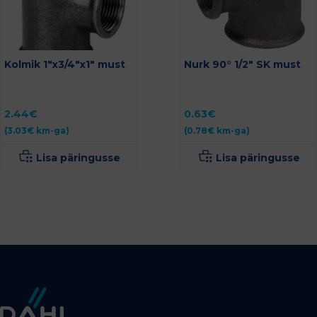
Kolmik 1″x3/4″x1″ must
Nurk 90° 1/2″ SK must
2.44
€
0.63
€
(
3.03
€
km-ga)
(
0.78
€
km-ga)
Lisa päringusse
Lisa päringusse