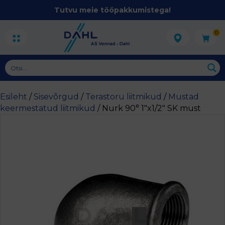
Tutvu meie tööpakkumistega!
0
Esileht
/
Sisevõrgud
/
Terastoru liitmikud
/
Mustad
keermestatud liitmikud
/ Nurk 90° 1″x1/2″ SK must