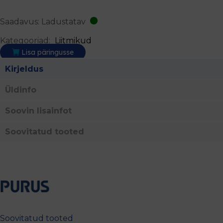
Saadavus: Ladustatav
Kategooriad:
Liitmikud
Lisa päringusse
Kirjeldus
Üldinfo
Soovin lisainfot
Soovitatud tooted
Soovitatud tooted