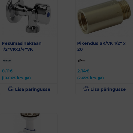
Pesumasinakraan
Pikendus SK/VK 1/2″ x
1/2″VKx3/4″VK
20
8.11
€
2.14
€
(
10.06
€
km-ga)
(
2.65
€
km-ga)
Lisa päringusse
Lisa päringusse