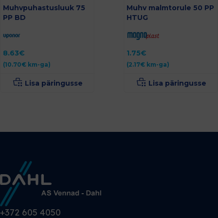
Muhvpuhastusluuk 75
Muhv malmtorule 50 PP
PP BD
HTUG
8.63
€
1.75
€
(
10.70
€
km-ga)
(
2.17
€
km-ga)
Lisa päringusse
Lisa päringusse
+372 605 4050