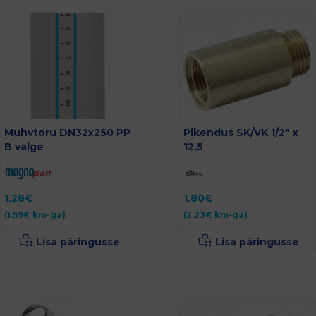
Muhvtoru DN32x250 PP
Pikendus SK/VK 1/2″ x
B valge
12,5
1.28
€
1.80
€
(
1.59
€
km-ga)
(
2.23
€
km-ga)
Lisa päringusse
Lisa päringusse