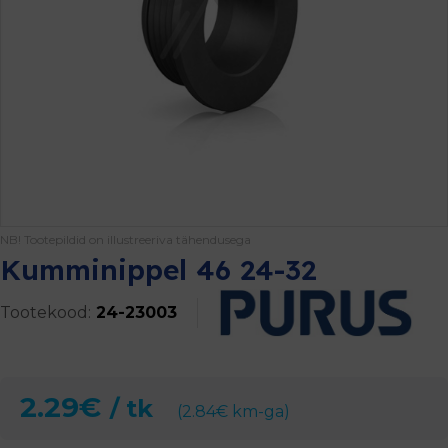
NB! Tootepildid on illustreeriva tähendusega
Kumminippel 46 24-32
Tootekood:
24-23003
2.29
€
/ tk
(
2.84
€
km-ga)