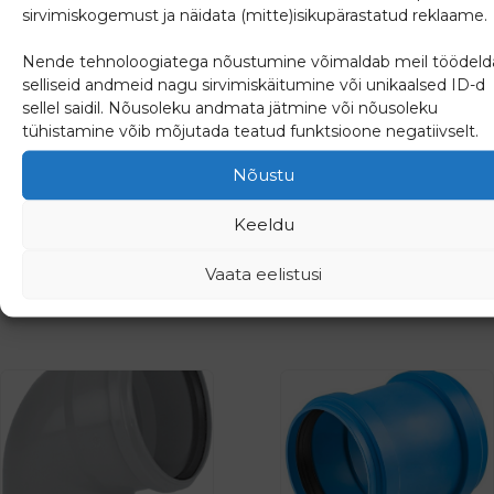
sirvimiskogemust ja näidata (mitte)isikupärastatud reklaame.
Nende tehnoloogiatega nõustumine võimaldab meil töödeld
selliseid andmeid nagu sirvimiskäitumine või unikaalsed ID-d
sellel saidil. Nõusoleku andmata jätmine või nõusoleku
Kolmik 40/67,5°
Poogen 50/15° PP B
tühistamine võib mõjutada teatud funktsioone negatiivselt.
Nõustu
3.17
€
0.94
€
Keeldu
(
3.93
€
km-ga)
(
1.17
€
km-ga)
Vaata eelistusi
Lisa päringusse
Lisa päringusse