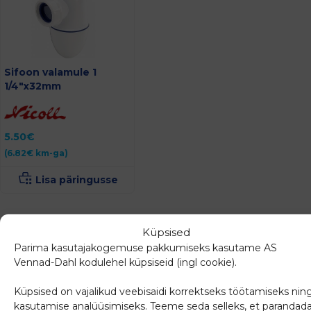
Sifoon valamule 1
1/4″x32mm
5.50
€
(
6.82
€
km-ga)
Lisa päringusse
Küpsised
Sarnased tooted
Parima kasutajakogemuse pakkumiseks kasutame AS
Vennad-Dahl kodulehel küpsiseid (ingl cookie).
Küpsised on vajalikud veebisaidi korrektseks töötamiseks nin
kasutamise analüüsimiseks. Teeme seda selleks, et parandad