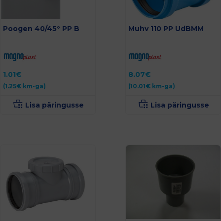
Poogen 40/45° PP B
Muhv 110 PP UdBMM
1.01
€
8.07
€
(
1.25
€
km-ga)
(
10.01
€
km-ga)
Lisa päringusse
Lisa päringusse