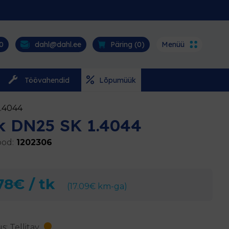
0
dahl@dahl.ee
Päring (
0
)
Menüü
Töövahendid
Lõpumüük
1.4044
k DN25 SK 1.4044
od:
1202306
78
€
/ tk
(
17.09
€
km-ga)
s: Tellitav