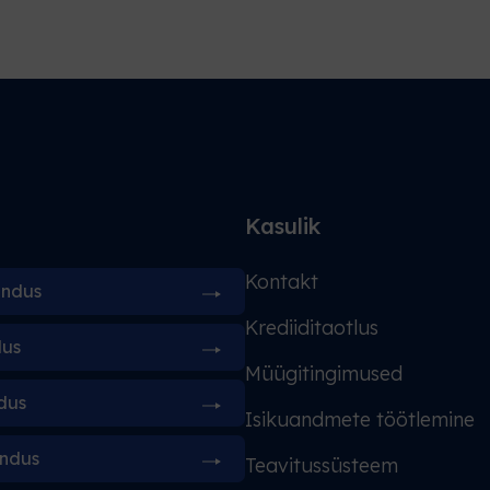
d
Kasulik
Kontakt
indus
Krediiditaotlus
dus
Müügitingimused
dus
Isikuandmete töötlemine
indus
Teavitussüsteem