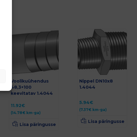
Voolikuühendus
Nippel DN10x8
48,3×100
1.4044
keevitatav 1.4044
5.94
€
11.92
€
(
7.37
€
km-ga)
(
14.78
€
km-ga)
Lisa päringusse
Lisa päringusse