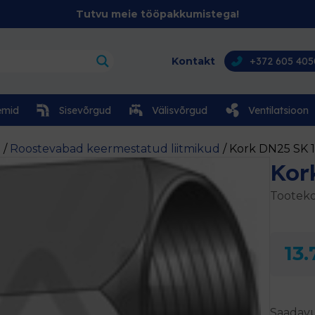
Tutvu meie tööpakkumistega!
Kontakt
+372 605 405
emid
Sisevõrgud
Välisvõrgud
Ventilatsioon
d
/
Roostevabad keermestatud liitmikud
/ Kork DN25 SK 
Kor
Tooteko
13.
Saadavu