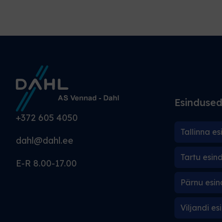
Esinduse
+372 605 4050
Tallinna es
dahl@dahl.ee
Tartu esin
E-R 8.00-17.00
Pärnu esin
Viljandi es