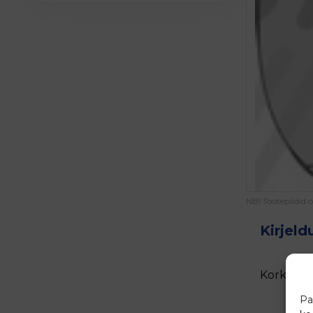
NB! Tootepildid 
Kirjeld
Kork DN25
Pa