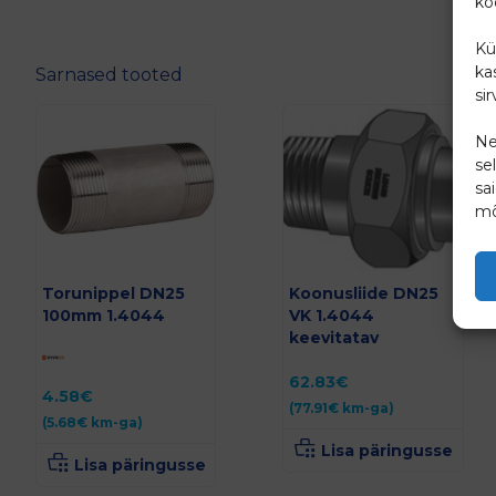
ko
Kü
ka
Sarnased tooted
si
Ne
se
sa
mõ
Torunippel DN25
Koonusliide DN25
100mm 1.4044
VK 1.4044
keevitatav
62.83
€
4.58
€
(
77.91
€
km-ga)
(
5.68
€
km-ga)
Lisa päringusse
Lisa päringusse