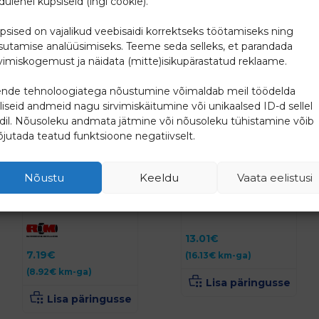
dulehel küpsiseid (ingl cookie).
psised on vajalikud veebisaidi korrektseks töötamiseks ning
sutamise analüüsimiseks. Teeme seda selleks, et parandada
rvimiskogemust ja näidata (mitte)isikupärastatud reklaame.
nde tehnoloogiatega nõustumine võimaldab meil töödelda
lliseid andmeid nagu sirvimiskäitumine või unikaalsed ID-d sellel
idil. Nõusoleku andmata jätmine või nõusoleku tühistamine võib
jutada teatud funktsioone negatiivselt.
Nõustu
Keeldu
Vaata eelistusi
Kaksiknippel DN25
Voolikuühendus
1.4044
10xDN15 VK 1.4044
13.01
€
7.19
€
(
16.13
€
km-ga)
(
8.92
€
km-ga)
Lisa päringusse
Lisa päringusse