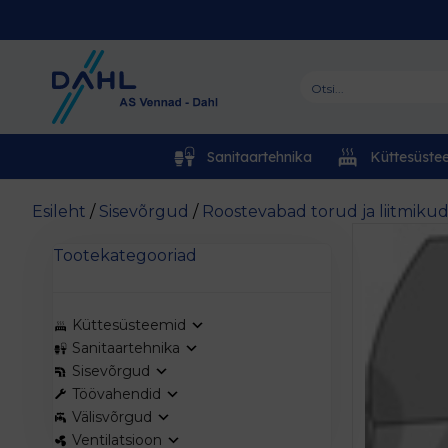
Sanitaartehnika
Küttesüste
Esileht
/
Sisevõrgud
/
Roostevabad torud ja liitmiku
Tootekategooriad
Küttesüsteemid
Sanitaartehnika
Sisevõrgud
Töövahendid
Välisvõrgud
Ventilatsioon