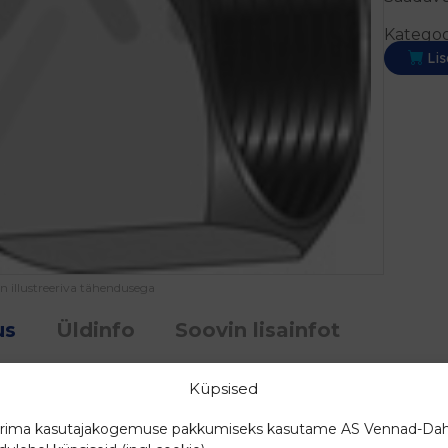
Kategoo
Lis
on illustreeriva tähendusega
us
Üldinfo
Soovin lisainfot
Küpsised
 SK 1.4044, roostevaba teras
rima kasutajakogemuse pakkumiseks kasutame AS Vennad-Dah