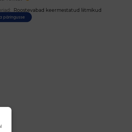
riad:
Roostevabad keermestatud liitmikud
a päringusse
l