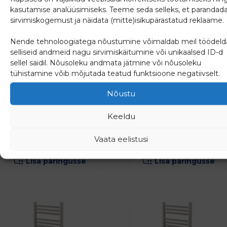
kasutamise analüüsimiseks. Teeme seda selleks, et parandad
sirvimiskogemust ja näidata (mitte)isikupärastatud reklaame.
Nende tehnoloogiatega nõustumine võimaldab meil töödeld
selliseid andmeid nagu sirvimiskäitumine või unikaalsed ID-d
sellel saidil. Nõusoleku andmata jätmine või nõusoleku
tühistamine võib mõjutada teatud funktsioone negatiivselt.
Käterätikuivati
Käterätikuivati Flores
Santorini 1106
CH 1205
Nõustu
Keeldu
168.13
€
759.63
€
Vaata eelistusi
(
208.48
€
km-ga)
(
941.94
€
km-ga)
Lisa päringusse
Lisa päringusse