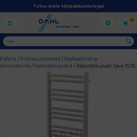
Tutvu meie tööpakkumistega!
0
Esileht
/
Küttesüsteemid
/
Radiaatorid ja
konvektorid
/
Käterätikuivatid
/ Käterätikuivati Java 1505