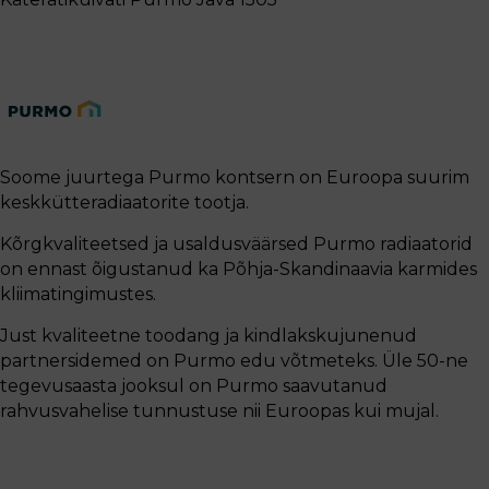
Soome juurtega Purmo kontsern on Euroopa suurim
keskkütteradiaatorite tootja.
Kõrgkvaliteetsed ja usaldusväärsed Purmo radiaatorid
on ennast õigustanud ka Põhja-Skandinaavia karmides
kliimatingimustes.
Just kvaliteetne toodang ja kindlakskujunenud
partnersidemed on Purmo edu võtmeteks. Üle 50-ne
tegevusaasta jooksul on Purmo saavutanud
rahvusvahelise tunnustuse nii Euroopas kui mujal.