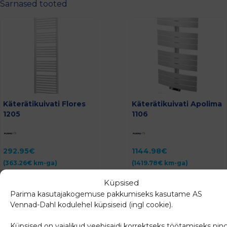
Sarnased tooted
Käterätikuivati Flores
Käterätikuivati Apolima
1205
1106
292.95
€
1144.98
€
(
363.26
€
km-ga)
(
1419.78
€
km-ga)
Küpsised
Lisa päringusse
Lisa päringusse
Parima kasutajakogemuse pakkumiseks kasutame AS
Vennad-Dahl kodulehel küpsiseid (ingl cookie).
Küpsised on vajalikud veebisaidi korrektseks töötamiseks nin