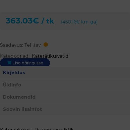
363.03
€
/ tk
(
450.16
€
km-ga)
Saadavus: Tellitav
Kategooriad:
Käterätikuivatid
Lisa päringusse
Kirjeldus
Üldinfo
Dokumendid
Soovin lisainfot
Käterätikuivati Purmo Java 1505