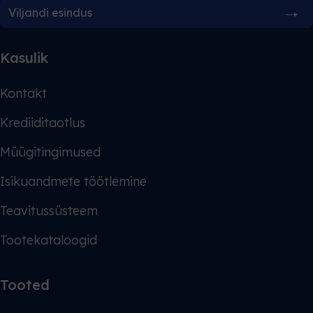
Viljandi esindus
Kasulik
Kontakt
Krediiditaotlus
Müügitingimused
Isikuandmete töötlemine
Teavitussüsteem
Tootekataloogid
Tooted