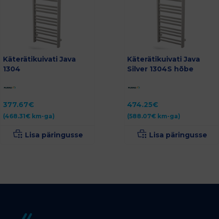
Käterätikuivati Java
Käterätikuivati Java
1304
Silver 1304S hõbe
377.67
€
474.25
€
(
468.31
€
km-ga)
(
588.07
€
km-ga)
Lisa päringusse
Lisa päringusse