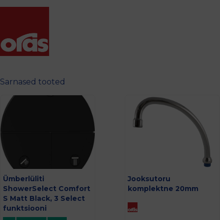
Sarnased tooted
Ümberlüliti
Jooksutoru
ShowerSelect Comfort
komplektne 20mm
S Matt Black, 3 Select
funktsiooni