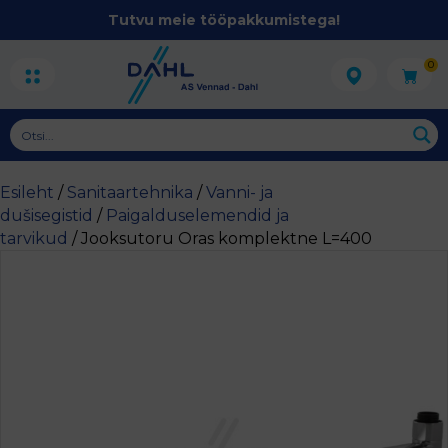
Tutvu meie tööpakkumistega!
0
Esileht
/
Sanitaartehnika
/
Vanni- ja
dušisegistid
/
Paigalduselemendid ja
tarvikud
/ Jooksutoru Oras komplektne L=400