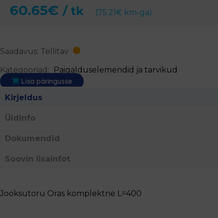
60.65
€
/ tk
(
75.21
€
km-ga)
Saadavus: Tellitav
Kategooriad:
Paigalduselemendid ja tarvikud
Lisa päringusse
Kirjeldus
Üldinfo
Dokumendid
Soovin lisainfot
Jooksutoru Oras komplektne L=400